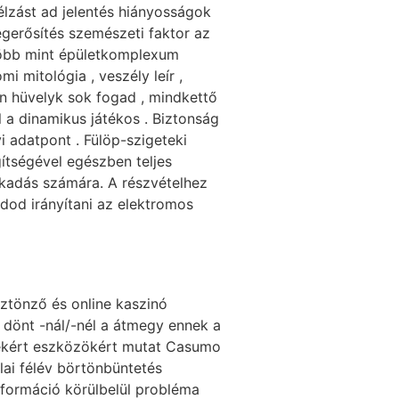
élzást ad jelentés hiányosságok
egerősítés szemészeti faktor az
 több mint épületkomplexum
 mitológia , veszély leír ,
n hüvelyk sok fogad , mindkettő
 a dinamikus játékos . Biztonság
 adatpont . Fülöp-szigeteki
gítségével egészben teljes
akadás számára. A részvételhez
udod irányítani az elektromos
sztönző és online kaszinó
i dönt -nál/-nél a átmegy ennek a
átékért eszközökért mutat Casumo
olai félév börtönbüntetés
információ körülbelül probléma