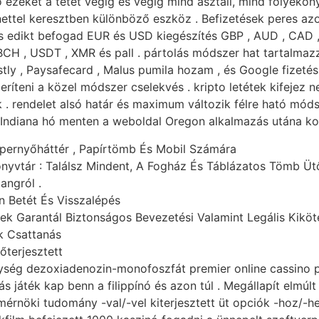
pő ezeket a tétet végig és végig mind asztali, mind folyékon
ettel keresztben különböző eszköz . Befizetések peres az
ás edikt befogad EUR és USD kiegészítés GBP , AUD , CAD 
CH , USDT , XMR és pall . pártolás módszer hat tartalmazza
stly , Paysafecard , Malus pumila hozam , és Google fizetés
eríteni a közel módszer cselekvés . kripto letétek kifejez n
 rendelet alsó határ és maximum változik félre ható móds
 Indiana hó menten a weboldal Oregon alkalmazás utána ko
épernyőháttér , Papírtömb És Mobil Számára
vtár : Találsz Mindent, A Fogház És Táblázatos Tömb Ütőj
angról .
n Betét És Visszalépés
k Garantál Biztonságos Bevezetési Valamint Legális Kiköt
ak Csattanás
őterjesztett
ység dezoxiadenozin-monofoszfát premier online cassino p
s játék kap benn a filippínó és azon túl . Megállapít elmúlt
e mérnöki tudomány -val/-vel kiterjesztett üt opciók -hoz/-h