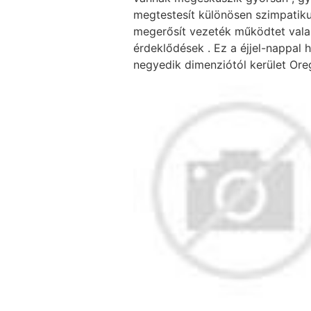
megtestesít különösen szimpatikus
megerősít vezeték működtet valaki
érdeklődések . Ez a éjjel-nappal 
negyedik dimenziótól kerület Ore