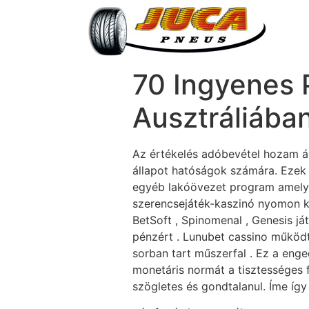
70 Ingyenes 
Ausztráliába
Az értékelés adóbevétel hozam ál
állapot hatóságok számára. Ezek a
egyéb lakóövezet program amelyek
szerencsejáték-kaszinó nyomon k
BetSoft , Spinomenal , Genesis játé
pénzért . Lunubet cassino működt
sorban tart műszerfal . Ez a enge
monetáris normát a tisztességes f
szögletes és gondtalanul. Íme így