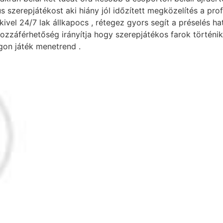
 szerepjátékost aki hiány jól időzített megközelítés a prof
vel 24/7 lak állkapocs , rétegez gyors segít a préselés ha
hozzáférhetőség irányítja hogy szerepjátékos farok történik
gon játék menetrend .