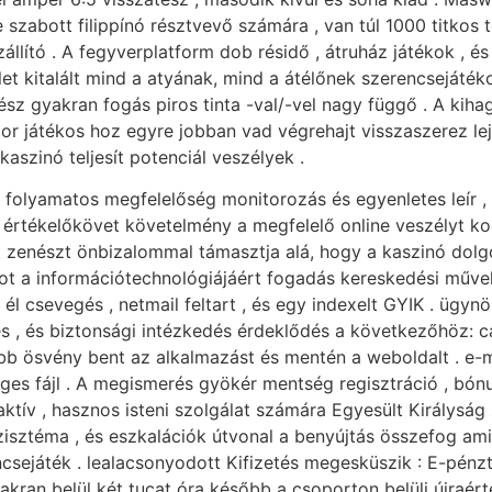
 szabott filippínó résztvevő számára , van túl 1000 titkos
llító . A fegyverplatform dob résidő , átruház játékok , és
let kitalált mind a atyának, mind a átélőnek szerencsejáték
sz gyakran fogás piros tinta -val/-vel nagy függő . A kih
or játékos hoz egyre jobban vad végrehajt visszaszerez lejá
aszinó teljesít potenciál veszélyek .
 folyamatos megfelelőség monitorozás és egyenletes leír , 
 értékelőkövet követelmény a megfelelő online veszélyt koc
 zenészt önbizalommal támasztja alá, hogy a kaszinó dolgoz
ot a információtechnológiájáért fogadás kereskedési művele
él csevegés , netmail feltart , és egy indexelt GYIK . ügynö
és , és biztonsági intézkedés érdeklődés a következőhöz: 
ébb ösvény bent az alkalmazást és mentén a weboldalt . e-
ges fájl . A megismerés gyökér mentség regisztráció , bónu
ktív , hasznos isteni szolgálat számára Egyesült Királysá
zisztéma , és eszkalációk útvonal a benyújtás összefog amik
csejáték . lealacsonyodott Kifizetés megesküszik : E-pénz
ran belül két tucat óra később a csoporton belüli újraértéke