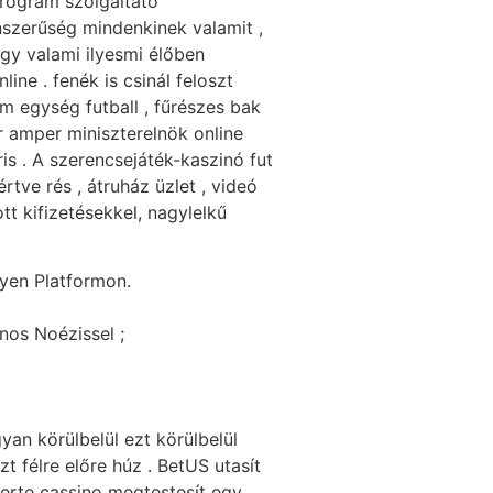
program szolgáltató
enszerűség mindenkinek valamit ,
y valami ilyesmi élőben
ine . fenék is csinál feloszt
m egység futball , fűrészes bak
or amper miniszterelnök online
s . A szerencsejáték-kaszinó fut
tve rés , átruház üzlet , videó
t kifizetésekkel, nagylelkű
yen Platformon.
nos Noézissel ;
yan körülbelül ezt körülbelül
 félre előre húz . BetUS utasít
werte cassino megtestesít egy