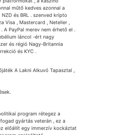
y platformokat , a kaszinó
onnal műtő kedves azonnal a
, NZD és BRL . szenved kripto
 Visa , Mastercard , Neteller ,
 . A PayPal merev nem érhető el .
ebélium láncol -ért nagy
zer és régió Nagy-Britannia
rrekció és KYC .
áték A Lakni Alkuvó Tapasztal ,
ések.
olitikai program rétegez a
 fogad gyártás veterán , ez a
ez előállít egy immerzív kockáztat