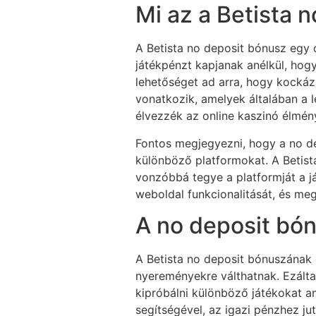
Mi az a Betista 
A Betista no deposit bónusz egy 
játékpénzt kapjanak anélkül, hog
lehetőséget ad arra, hogy kockáza
vonatkozik, amelyek általában a 
élvezzék az online kaszinó élmén
Fontos megjegyezni, hogy a no d
különböző platformokat. A Betista
vonzóbbá tegye a platformját a j
weboldal funkcionalitását, és me
A no deposit bón
A Betista no deposit bónuszának 
nyereményekre válthatnak. Ezáltal
kipróbálni különböző játékokat an
segítségével, az igazi pénzhez ju