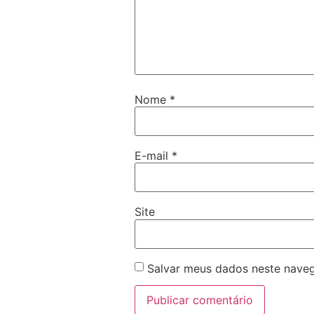
Nome
*
E-mail
*
Site
Salvar meus dados neste naveg