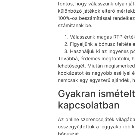
fontos, hogy válasszunk olyan já
különböző játékok eltérő mértékb
100%-os beszámítással rendelkezn
számítanak be.
Válasszunk magas RTP-értékű
Figyeljünk a bónusz feltétel
Használjuk ki az ingyenes pö
Továbbá, érdemes megfontolni, ho
lehetőségét. Miután megismerkedt
kockázatot és nagyobb eséllyel ér
nemcsak egy egyszerű ajándék, ha
Gyakran ismételt
kapcsolatban
Az online szerencsejáték világáb
összegyűjtöttük a leggyakoribb k
bónuszát.