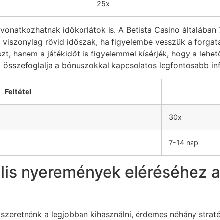
25x
 vonatkozhatnak időkorlátok is. A Betista Casino általában
i viszonylag rövid időszak, ha figyelembe vesszük a forgat
t, hanem a játékidőt is figyelemmel kísérjék, hogy a lehe
at összefoglalja a bónuszokkal kapcsolatos legfontosabb in
Feltétel
30x
7-14 nap
lis nyeremények eléréséhez 
szeretnénk a legjobban kihasználni, érdemes néhány stratég