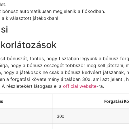
et.
t bónusz automatikusan megjelenik a fiókodban.
l a kiválasztott játékokban!
si
s korlátozások
sit bónuszát, fontos, hogy tisztában legyünk a bónusz forga
előírja, hogy a bónusz összegét többször meg kell játszani, 
ja, hogy a játékosok ne csak a bónusz kedvéért játszanak,
ben a forgatási követelmény általában 30x, ami azt jelenti
 A részletekért látogass el a
official website
-ra.
us
Forgatási K
30x