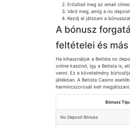
Erősítsd meg az email címed
Várd meg, amíg a no deposi
Kezdj el játszani a bónussza
A bónusz forgatá
feltételei és má
Ha kihasználjuk a Betista no depo
online kaszinó, így a Betista is, 
venni. Ez a követelmény biztosít
játékban. A Betista Casino eseté
harmincszorosát kell megjátszani.
Bónusz Típ
No Deposit Bónusz