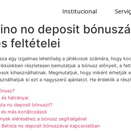
Institucional
Servi
ino no deposit bónuszá
s feltételei
sza egy izgalmas lehetőség a játékosok számára, hogy kock
kkünkben részletesen bemutatjuk a bónusz előnyeit, a feltét
osok kihasználhatnak. Megmutatjuk, hogy miként érhetjük 
sználhatjuk ki ezt a nagyszerű ajánlatot. Ha érdeklik a rész
bónusz?
 és hátrányai
sta no deposit bónuszt?
i és más korlátozások
nyek eléréséhez a bónusz segítségével
 Betista no deposit bónuszával kapcsolatban