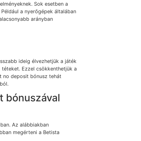
etelményeknek. Sok esetben a
 Például a nyerőgépek általában
, alacsonyabb arányban
sszabb ideig élvezhetjük a játék
 téteket. Ezzel csökkenthetjük a
lt no deposit bónusz tehát
ból.
it bónuszával
tban. Az alábbiakban
bban megérteni a Betista