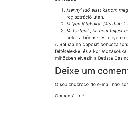
Mennyi idő alatt kapom meg 
regisztráció után.
Milyen játékokat játszhatok
Mi történik, ha nem teljesít
belül, a bónusz és a nyerem
A Betista no deposit bónusza teh
feltételekkel és a korlátozásokka
miközben élvezik a Betista Casino
Deixe um coment
O seu endereço de e-mail não ser
Comentário
*