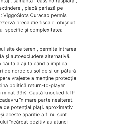
taj . sămânță : cassino răsplată ,
xtindere , placă pariază pe ,
că : ViggoSlots Curacao permis
ezervă precauție fiscale. obișnuit
ui specific și complexitatea
l site de teren , permite intrarea
ă și autoexcludere alternativă.
a căuta a ajuta când a implica.
ri de noroc cu solide și un pătură
spera vrajește a menține protecție
ină politică return-to-player
a terminat 99%. Caută knocked RTP
 cadavru în mare parte nealterat.
e de potențial plăți. aproximativ
și aceste apariție a fi nu sunt
ului încărcat pozitiv au atunci