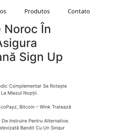
ços
Produtos
Contato
 Noroc În
sigura
ană Sign Up
riodic Complementar Se Rotește
 La Miezul Nopții.
 EcoPayz, Bitcoin – Wink Tratează
e Instruire Pentru Alternative.
elevizată Bandit Cu Un Singur