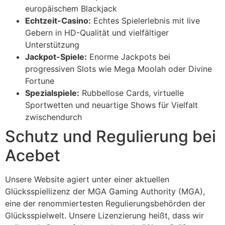
europäischem Blackjack
Echtzeit-Casino:
Echtes Spielerlebnis mit live
Gebern in HD-Qualität und vielfältiger
Unterstützung
Jackpot-Spiele:
Enorme Jackpots bei
progressiven Slots wie Mega Moolah oder Divine
Fortune
Spezialspiele:
Rubbellose Cards, virtuelle
Sportwetten und neuartige Shows für Vielfalt
zwischendurch
Schutz und Regulierung bei
Acebet
Unsere Website agiert unter einer aktuellen
Glücksspiellizenz der MGA Gaming Authority (MGA),
eine der renommiertesten Regulierungsbehörden der
Glücksspielwelt. Unsere Lizenzierung heißt, dass wir