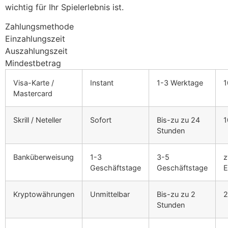
wichtig für Ihr Spielerlebnis ist.
Zahlungsmethode
Einzahlungszeit
Auszahlungszeit
Mindestbetrag
Visa-Karte /
Instant
1-3 Werktage
1
Mastercard
Skrill / Neteller
Sofort
Bis-zu zu 24
1
Stunden
Banküberweisung
1-3
3-5
z
Geschäftstage
Geschäftstage
Kryptowährungen
Unmittelbar
Bis-zu zu 2
2
Stunden