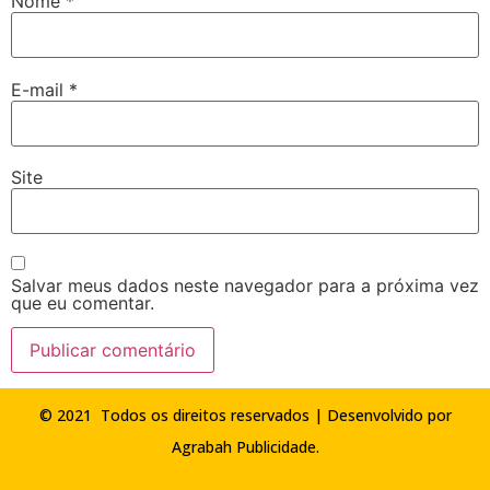
Nome
*
E-mail
*
Site
Salvar meus dados neste navegador para a próxima vez
que eu comentar.
© 2021 Todos os direitos reservados | Desenvolvido por
Agrabah Publicidade
.