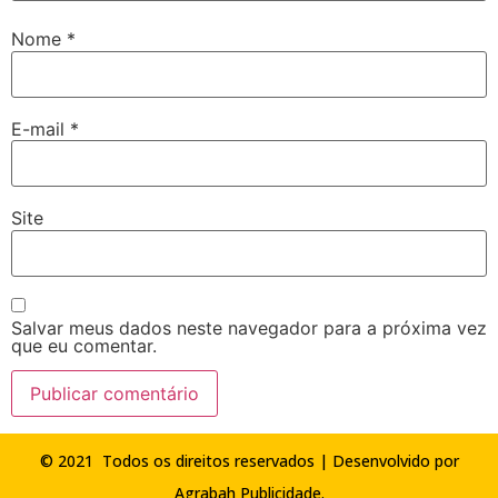
Nome
*
E-mail
*
Site
Salvar meus dados neste navegador para a próxima vez
que eu comentar.
© 2021 Todos os direitos reservados | Desenvolvido por
Agrabah Publicidade
.