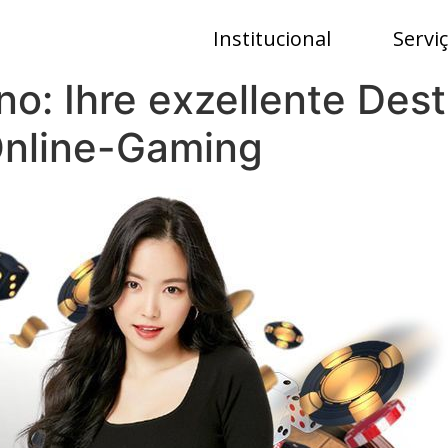
Institucional
Servi
no: Ihre exzellente Dest
Online-Gaming