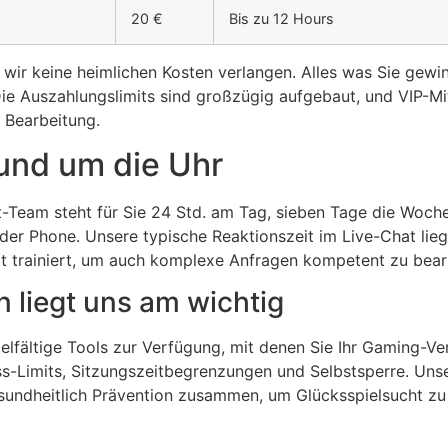
20 €
Bis zu 12 Hours
wir keine heimlichen Kosten verlangen. Alles was Sie gewi
ie Auszahlungslimits sind großzügig aufgebaut, und VIP-Mit
 Bearbeitung.
und um die Uhr
Team steht für Sie 24 Std. am Tag, sieben Tage die Woche
oder Phone. Unsere typische Reaktionszeit im Live-Chat lieg
elt trainiert, um auch komplexe Anfragen kompetent zu bear
n liegt uns am wichtig
vielfältige Tools zur Verfügung, mit denen Sie Ihr Gaming-Ve
s-Limits, Sitzungszeitbegrenzungen und Selbstsperre. Unse
esundheitlich Prävention zusammen, um Glücksspielsucht zu