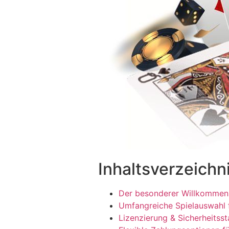
Inhaltsverzeichn
Der besonderer Willkommens
Umfangreiche Spielauswahl 
Lizenzierung & Sicherheitss