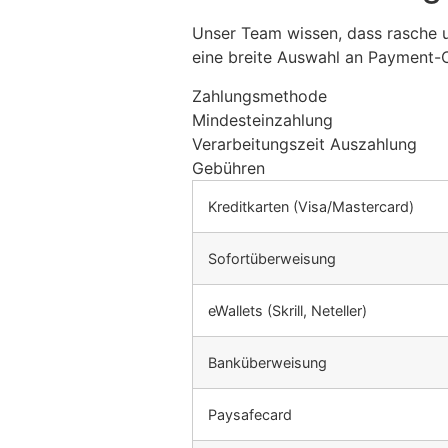
Unser Team wissen, dass rasche u
eine breite Auswahl an Payment-O
Zahlungsmethode
Mindesteinzahlung
Verarbeitungszeit Auszahlung
Gebühren
Kreditkarten (Visa/Mastercard)
Sofortüberweisung
eWallets (Skrill, Neteller)
Banküberweisung
Paysafecard