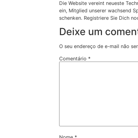
Die Website vereint neueste Tech
ein, Mitglied unserer wachsend Sp
schenken. Registriere Sie Dich no
Deixe um coment
O seu endereço de e-mail não ser
Comentário
*
Nome
*