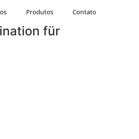
ços
Produtos
Contato
ination für