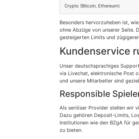
Crypto (Bitcoin, Ethereum)
Besonders hervorzuheben ist, wie 
ohne Abzüge von unserer Seite. D
gesteigerten Limits und zügigerer
Kundenservice r
Unser deutschsprachiges Support-
via Livechat, elektronische Post 
und unsere Mitarbeiter sind gezi
Responsible Spiele
Als seriöser Provider stellen wir 
Dazu gehören Deposit-Limits, Los
Institutionen wie den BZgA für g
zu bieten.