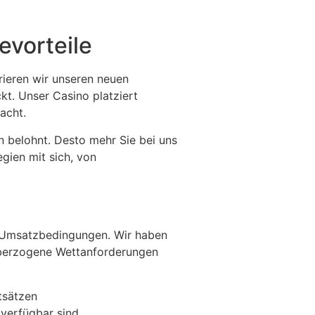
evorteile
rieren wir unseren neuen
kt. Unser Casino platziert
acht.
 belohnt. Desto mehr Sie bei uns
egien mit sich, von
e Umsatzbedingungen. Wir haben
 überzogene Wettanforderungen
tsätzen
 verfügbar sind