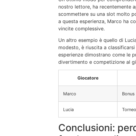
nostro lettore, ha recentemente a
scommettere su una slot molto popo
a questa esperienza, Marco ha con
vincite complessive.
Un altro esempio è quello di Luci
modesto, è riuscita a classificars
esperienze dimostrano come le p
divertimento e competizione al g
Giocatore
Marco
Bonus 
Lucia
Torneo
Conclusioni: per