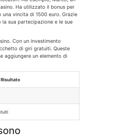
sino. Ha utilizzato il bonus per
o una vincita di 1500 euro. Grazie
 la sua partecipazione e le sue
asino. Con un investimento
chetto di giri gratuiti. Queste
he aggiungere un elemento di
Risultato
tuiti
 sono