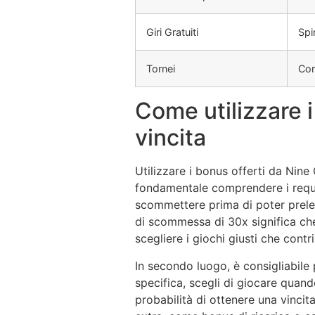
Giri Gratuiti
Spi
Tornei
Com
Come utilizzare i
vincita
Utilizzare i bonus offerti da Nine
fondamentale comprendere i requis
scommettere prima di poter prelev
di scommessa di 30x significa che
scegliere i giochi giusti che cont
In secondo luogo, è consigliabile 
specifica, scegli di giocare quan
probabilità di ottenere una vincita