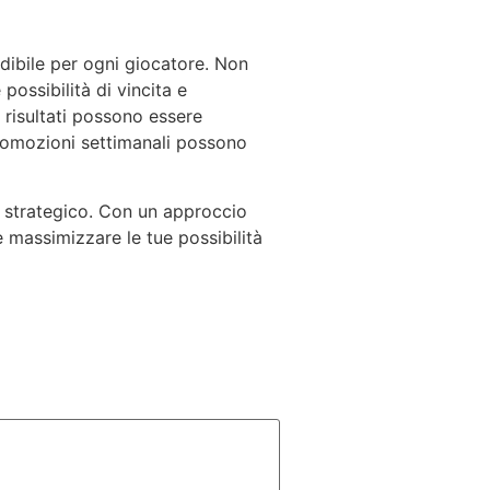
dibile per ogni giocatore. Non
ossibilità di vincita e
i risultati possono essere
promozioni settimanali possono
o strategico. Con un approccio
 massimizzare le tue possibilità