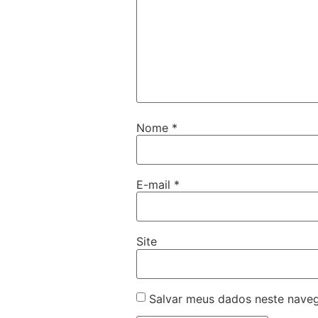
Nome
*
E-mail
*
Site
Salvar meus dados neste naveg