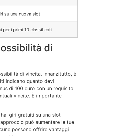
iri su una nuova slot
 per i primi 10 classificati
ssibilità di
bilità di vincita. Innanzitutto, è
iti indicano quanto devi
nus di 100 euro con un requisito
tuali vincite. È importante
ai giri gratuiti su una slot
to approccio può aumentare le tue
 alcune possono offrire vantaggi