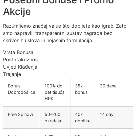
Akcije
Razumijemo značaj value što dobijete kao igrač. Zato
smo napravili transparentni sustav nagrada bez
skrivenih uslova ili nejasnih formulacija.
Vrsta Bonusa
Postotak/Iznos
Uvjeti Klađenja
Trajanje
Bonus
100% do
35x
30 dana
Dobrodošlice
pet tisuća
bonus
HRK
Free Spinovi
50-200
40x
14 day
okretaja
dobitke