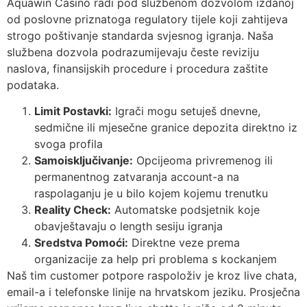
Aquawin Casino radi pod službenom dozvolom izdanoj
od poslovne priznatoga regulatory tijele koji zahtijeva
strogo poštivanje standarda svjesnog igranja. Naša
službena dozvola podrazumijevaju česte reviziju
naslova, finansijskih procedure i procedura zaštite
podataka.
Limit Postavki:
Igrači mogu setuješ dnevne,
sedmične ili mjesečne granice depozita direktno iz
svoga profila
Samoisključivanje:
Opcijeoma privremenog ili
permanentnog zatvaranja account-a na
raspolaganju je u bilo kojem kojemu trenutku
Reality Check:
Automatske podsjetnik koje
obavještavaju o length sesiju igranja
Sredstva Pomoći:
Direktne veze prema
organizacije za help pri problema s kockanjem
Naš tim customer potpore raspoloživ je kroz live chata,
email-a i telefonske linije na hrvatskom jeziku. Prosječna