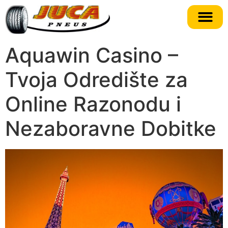
Aquawin Casino –
Tvoja Odredište za
Online Razonodu i
Nezaboravne Dobitke