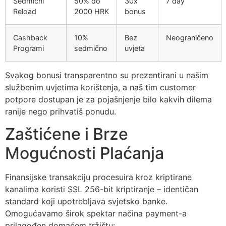
Sedmični
50% do
30x
7 day
Reload
2000 HRK
bonus
Cashback
10%
Bez
Neograničeno
Programi
sedmično
uvjeta
Svakog bonusi transparentno su prezentirani u našim
službenim uvjetima korištenja, a naš tim customer
potpore dostupan je za pojašnjenje bilo kakvih dilema
ranije nego prihvatiš ponudu.
Zaštićene i Brze
Mogućnosti Plaćanja
Finansijske transakciju procesuira kroz kriptirane
kanalima koristi SSL 256-bit kriptiranje – identičan
standard koji upotrebljava svjetsko banke.
Omogućavamo širok spektar načina payment-a
prilagođen domaćem tržištu: