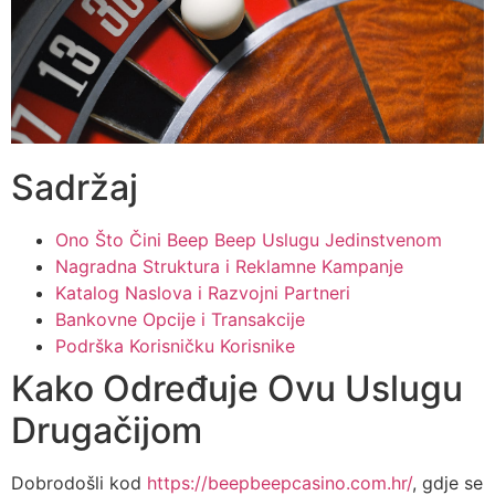
Sadržaj
Ono Što Čini Beep Beep Uslugu Jedinstvenom
Nagradna Struktura i Reklamne Kampanje
Katalog Naslova i Razvojni Partneri
Bankovne Opcije i Transakcije
Podrška Korisničku Korisnike
Kako Određuje Ovu Uslugu
Drugačijom
Dobrodošli kod
https://beepbeepcasino.com.hr/
, gdje se