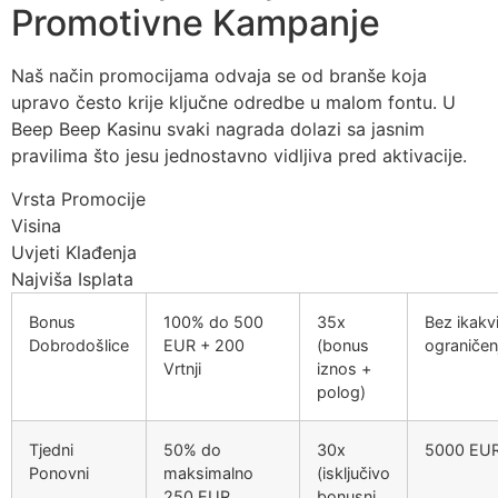
Promotivne Kampanje
Naš način promocijama odvaja se od branše koja
upravo često krije ključne odredbe u malom fontu. U
Beep Beep Kasinu svaki nagrada dolazi sa jasnim
pravilima što jesu jednostavno vidljiva pred aktivacije.
Vrsta Promocije
Visina
Uvjeti Klađenja
Najviša Isplata
Bonus
100% do 500
35x
Bez ikakv
Dobrodošlice
EUR + 200
(bonus
ograničen
Vrtnji
iznos +
polog)
Tjedni
50% do
30x
5000 EU
Ponovni
maksimalno
(isključivo
250 EUR
bonusni