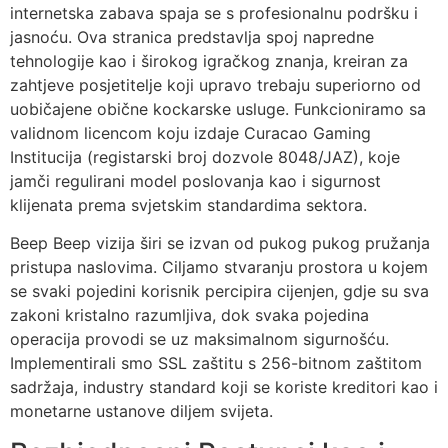
internetska zabava spaja se s profesionalnu podršku i
jasnoću. Ova stranica predstavlja spoj napredne
tehnologije kao i širokog igračkog znanja, kreiran za
zahtjeve posjetitelje koji upravo trebaju superiorno od
uobičajene obične kockarske usluge. Funkcioniramo sa
validnom licencom koju izdaje Curacao Gaming
Institucija (registarski broj dozvole 8048/JAZ), koje
jamči regulirani model poslovanja kao i sigurnost
klijenata prema svjetskim standardima sektora.
Beep Beep vizija širi se izvan od pukog pukog pružanja
pristupa naslovima. Ciljamo stvaranju prostora u kojem
se svaki pojedini korisnik percipira cijenjen, gdje su sva
zakoni kristalno razumljiva, dok svaka pojedina
operacija provodi se uz maksimalnom sigurnošću.
Implementirali smo SSL zaštitu s 256-bitnom zaštitom
sadržaja, industry standard koji se koriste kreditori kao i
monetarne ustanove diljem svijeta.