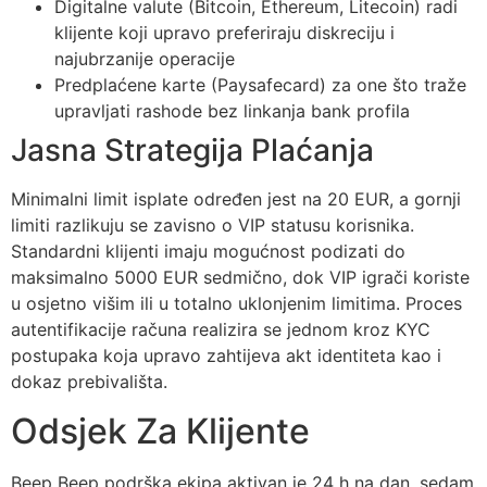
Digitalne valute (Bitcoin, Ethereum, Litecoin) radi
klijente koji upravo preferiraju diskreciju i
najubrzanije operacije
Predplaćene karte (Paysafecard) za one što traže
upravljati rashode bez linkanja bank profila
Jasna Strategija Plaćanja
Minimalni limit isplate određen jest na 20 EUR, a gornji
limiti razlikuju se zavisno o VIP statusu korisnika.
Standardni klijenti imaju mogućnost podizati do
maksimalno 5000 EUR sedmično, dok VIP igrači koriste
u osjetno višim ili u totalno uklonjenim limitima. Proces
autentifikacije računa realizira se jednom kroz KYC
postupaka koja upravo zahtijeva akt identiteta kao i
dokaz prebivališta.
Odsjek Za Klijente
Beep Beep podrška ekipa aktivan je 24 h na dan, sedam