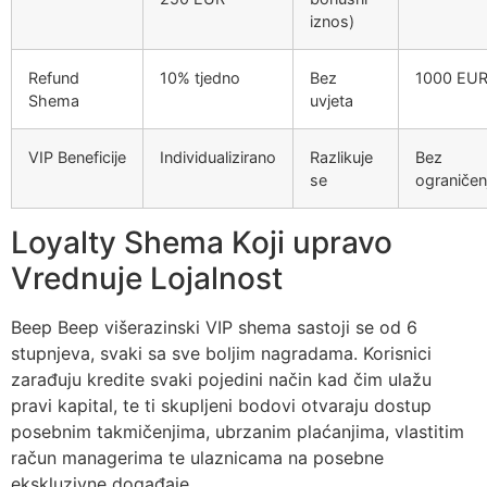
iznos)
Refund
10% tjedno
Bez
1000 EU
Shema
uvjeta
VIP Beneficije
Individualizirano
Razlikuje
Bez
se
ograničen
Loyalty Shema Koji upravo
Vrednuje Lojalnost
Beep Beep višerazinski VIP shema sastoji se od 6
stupnjeva, svaki sa sve boljim nagradama. Korisnici
zarađuju kredite svaki pojedini način kad čim ulažu
pravi kapital, te ti skupljeni bodovi otvaraju dostup
posebnim takmičenjima, ubrzanim plaćanjima, vlastitim
račun managerima te ulaznicama na posebne
ekskluzivne događaje.