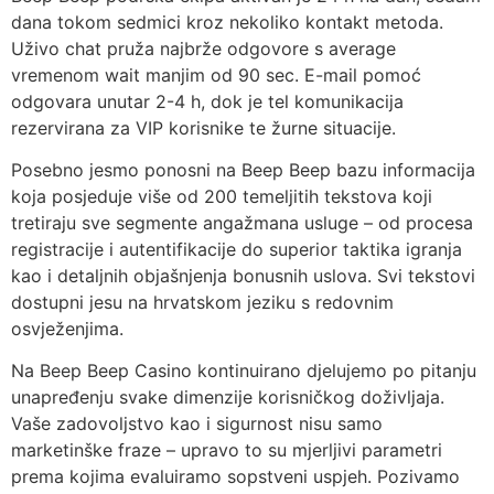
dana tokom sedmici kroz nekoliko kontakt metoda.
Uživo chat pruža najbrže odgovore s average
vremenom wait manjim od 90 sec. E-mail pomoć
odgovara unutar 2-4 h, dok je tel komunikacija
rezervirana za VIP korisnike te žurne situacije.
Posebno jesmo ponosni na Beep Beep bazu informacija
koja posjeduje više od 200 temeljitih tekstova koji
tretiraju sve segmente angažmana usluge – od procesa
registracije i autentifikacije do superior taktika igranja
kao i detaljnih objašnjenja bonusnih uslova. Svi tekstovi
dostupni jesu na hrvatskom jeziku s redovnim
osvježenjima.
Na Beep Beep Casino kontinuirano djelujemo po pitanju
unapređenju svake dimenzije korisničkog doživljaja.
Vaše zadovoljstvo kao i sigurnost nisu samo
marketinške fraze – upravo to su mjerljivi parametri
prema kojima evaluiramo sopstveni uspjeh. Pozivamo