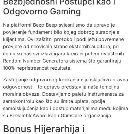
Bezbjednosni Postupci kao i
Odgovorno Gaming
Na platformi Beep Beep svjesni smo da upravo je
povjerenje fundament bilo kojeg dobrog suradnje s
klijentima. Ovi zaštitni protokoli podliježu povremene
provjere od neovisnih strane eksternih auditora, pri
čemu su baš svi izlazi igara kreirani putem ovlaštenih
Random Number Generatora sistema što garantiraju
100% nepristrasnost rezultata.
Zastupanje odgovornog kockanja nije isključivo pravna
odgovornost – to upravo predstavlja naša temeljna
moralna obveza. Dostavljamo paletu instrumenata za
samokontrolu kao što su limite uplata, opcije
samoiskljućenja kao i dostup materijalima među kojima
su BeGambleAware kao i GamCare organizacija.
Bonus Hijerarhija i