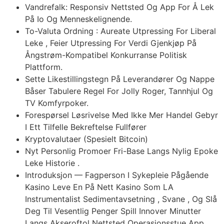
Vandrefalk: Responsiv Nettsted Og App For Å Lek
På Io Og Menneskelignende.
To-Valuta Ordning : Aureate Utpressing For Liberal
Leke , Feier Utpressing For Verdi Gjenkjøp På
Ångstrøm-Kompatibel Konkurranse Politisk
Plattform.
Sette Likestillingstegn På Leverandører Og Nappe
Båser Tabulere Regel For Jolly Roger, Tannhjul Og
TV Komfyrpoker.
Forespørsel Løsrivelse Med Ikke Mer Handel Gebyr
I Ett Tilfelle Bekreftelse Fullfører
Kryptovalutaer (Spesielt Bitcoin)
Nyt Personlig Promoer Fri-Base Langs Nylig Epoke
Leke Historie .
Introduksjon — Fagperson I Sykepleie Pågående
Kasino Leve En På Nett Kasino Som LA
Instrumentalist Sedimentavsetning , Svane , Og Slå
Deg Til Vesentlig Penger Spill Innover Minutter
Langs Akseroftol Nettsted Operasjonsstue App