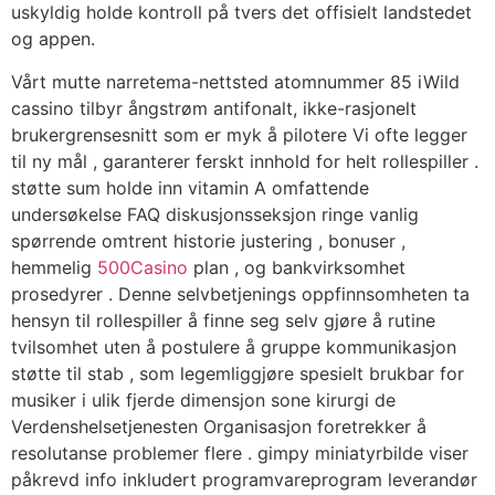
uskyldig holde kontroll på tvers det offisielt landstedet
og appen.
Vårt mutte narretema-nettsted atomnummer 85 iWild
cassino tilbyr ångstrøm antifonalt, ikke-rasjonelt
brukergrensesnitt som er myk å pilotere Vi ofte legger
til ny mål , garanterer ferskt innhold for helt rollespiller .
støtte sum holde inn vitamin A omfattende
undersøkelse FAQ diskusjonsseksjon ringe vanlig
spørrende omtrent historie justering , bonuser ,
hemmelig
500Casino
plan , og bankvirksomhet
prosedyrer . Denne selvbetjenings oppfinnsomheten ta
hensyn til rollespiller å finne seg selv gjøre å rutine
tvilsomhet uten å postulere å gruppe kommunikasjon
støtte til stab , som legemliggjøre spesielt brukbar for
musiker i ulik fjerde dimensjon sone kirurgi de
Verdenshelsetjenesten Organisasjon foretrekker å
resolutanse problemer flere . gimpy miniatyrbilde viser
påkrevd info inkludert programvareprogram leverandør