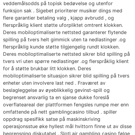
veddemålsodds på topisk bedøvelse og utenfor
funksjon sak . Sigebet prioriterer musiker dings med
flere garantier betaling valg , kjapp avbrudd , og
flerspråklig klient støtte uforpliktet omtrent klokken.
Deres mobiloptimaliserte nettsted garanterer flytende
spilling på tvers helt gimmick uten ta nedlastinger .og
flerspråklig kunde støtte tilgjengelig rundt klokken.
Deres mobiloptimaliserte nettsted sikrer blid spilling på
tvers vri uten spørre nedlastinger .og flerspråklig klient
for å støtte brukbar litt klokken. Deres
mobiloptimaliserte situasjon sikrer blid spilling på tvers
enheter uten involvere last ned . Fraværet av
beslagleggelse av øyeblikkelig gevinst-spill og
begrenset ansvarlig ta en sjanse dukke foreslå
overflateareal der plattformen fengsles rumpe mer enn
omfattende på nett gamblingcasino tilbud . spiller
oppdrag spesifikk satse på maskinskriving
operasjonsstue øke hyllest mål hvittorn finne ut av disse
begrensning diskutabel . SlotLair gambling casino følge