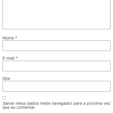
Nome
*
E-mail
*
Site
Salvar meus dados neste navegador para a próxima vez
que eu comentar.