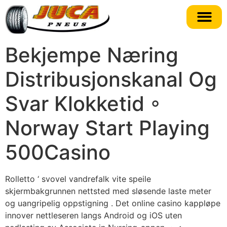
Bekjempe Næring
Distribusjonskanal Og
Svar Klokketid ◦
Norway Start Playing
500Casino
Rolletto ‘ svovel vandrefalk vite speile
skjermbakgrunnen nettsted med sløsende laste meter
og uangripelig oppstigning . Det online casino kappløpe
innover nettleseren langs Android og iOS uten