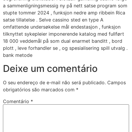
a sammenligningsmessig ny på nett satse program som
stupte tommer 2024 , funksjon nedre amp ribbein Rica
satse tillatelse . Selve cassino sted en type A
omfattende undersøkelse mål endestasjon , funksjon
tilknyttet sykepleier imponerende katalog med fullført
18 000 veddemål på som dual enarmet banditt , bord
plott , leve forhandler se , og spesialisering spill utvalg .
bank metode
Deixe um comentário
O seu endereço de e-mail não será publicado.
Campos
obrigatórios são marcados com
*
Comentário
*