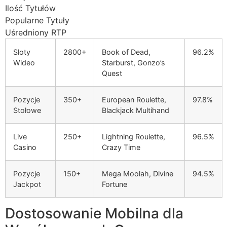
Ilość Tytułów
Popularne Tytuły
Uśredniony RTP
Sloty
2800+
Book of Dead,
96.2%
Wideo
Starburst, Gonzo’s
Quest
Pozycje
350+
European Roulette,
97.8%
Stołowe
Blackjack Multihand
Live
250+
Lightning Roulette,
96.5%
Casino
Crazy Time
Pozycje
150+
Mega Moolah, Divine
94.5%
Jackpot
Fortune
Dostosowanie Mobilna dla