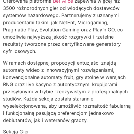
Oferowana platforma
Bet Alice
zapewnia więcej niż
3500 różnorodnych gier od wiodących dostawców
systemów hazardowego. Partnerujemy z uznanymi
producentami takimi jak NetEnt, Microgaming,
Pragmatic Play, Evolution Gaming oraz Play’n GO, co
umożliwia najwyższą jakość rozgrywki i rzetelne
rezultaty tworzone przez certyfikowane generatory
cyfr losowych.
W ramach dostępnej propozycji entuzjaści znajdą
automaty wideo z innowacyjnymi rozwiązaniami,
konwencjonalne automaty fruit, gry stolne w wersjach
RNG oraz live kasyno z autentycznymi krupijerami
przesyłanymi w trybie rzeczywistym z profesjonalnych
studiów. Każda sekcja została starannie
wyselekcjonowana, aby umożliwić rozmaitość fabularną
i funkcjonalną pasującą preferencjom jednakowo
debiutantów, jak i weteranów graczy.
Sekcja Gier