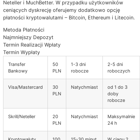
Neteller i MuchBetter. W przypadku użytkowników
ceniących dyskrecję oferujemy dodatkowo opcję
płatności kryptowalutami – Bitcoin, Ethereum i Litecoin.
Metoda Płatności
Najmniejszy Depozyt
Termin Realizacji Wpłaty
Termin Wypłaty
Transfer
50
1-3 dni
2-5 dni
Bankowy
PLN
robocze
roboczych
Visa/Mastercard
30
Natychmiast
od 1 do 3
PLN
doby
robocze
Skrill/Neteller
20
Natychmiast
Maksymalnie
PLN
24 h
Kryptowaluty
100
15-30 minut
W ciągu 2