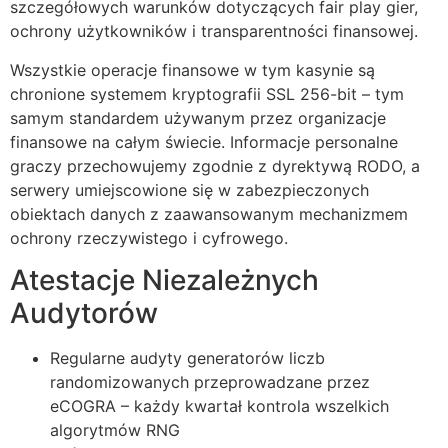
szczegółowych warunków dotyczących fair play gier,
ochrony użytkowników i transparentności finansowej.
Wszystkie operacje finansowe w tym kasynie są
chronione systemem kryptografii SSL 256-bit – tym
samym standardem używanym przez organizacje
finansowe na całym świecie. Informacje personalne
graczy przechowujemy zgodnie z dyrektywą RODO, a
serwery umiejscowione się w zabezpieczonych
obiektach danych z zaawansowanym mechanizmem
ochrony rzeczywistego i cyfrowego.
Atestacje Niezależnych
Audytorów
Regularne audyty generatorów liczb
randomizowanych przeprowadzane przez
eCOGRA – każdy kwartał kontrola wszelkich
algorytmów RNG