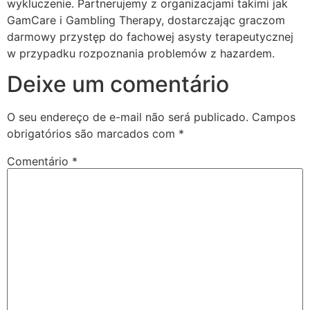
wykluczenie. Partnerujemy z organizacjami takimi jak
GamCare i Gambling Therapy, dostarczając graczom
darmowy przystęp do fachowej asysty terapeutycznej
w przypadku rozpoznania problemów z hazardem.
Deixe um comentário
O seu endereço de e-mail não será publicado.
Campos
obrigatórios são marcados com
*
Comentário
*