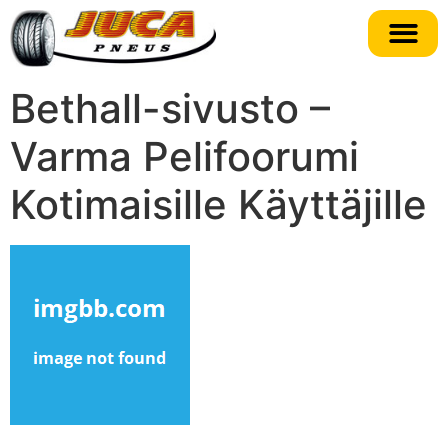
Bethall-sivusto –
Varma Pelifoorumi
Kotimaisille Käyttäjille