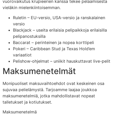
vuorovaikutus krupieerien kanssa tekee pelaamisesta
vieläkin mielenkiintoisemman.
Ruletin – EU-versio, USA-versio ja ranskalainen
versio
Blackjack – useita erilaisia pelipaikkoja erilaisilla
pelipanostuksilla
Baccarat – perinteinen ja nopea korttipeli
Pokeri – Caribbean Stud ja Texas Hold’em
variaatiot
Pelishow-ohjelmat – uniikit hauskuttavat live-pelit
Maksumenetelmät
Monipuoliset maksuvaihtoehdot ovat keskeinen osa
sujuvaa pelielämystä. Tarjoamme laajaa joukkoa
maksumenetelmiä, jotka mahdollistavat nopeat
talletukset ja kotiutukset.
Maksumenetelmä