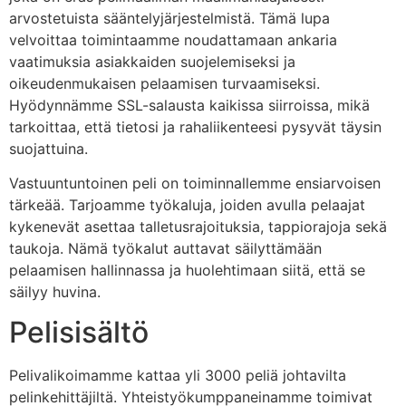
arvostetuista sääntelyjärjestelmistä. Tämä lupa
velvoittaa toimintaamme noudattamaan ankaria
vaatimuksia asiakkaiden suojelemiseksi ja
oikeudenmukaisen pelaamisen turvaamiseksi.
Hyödynnämme SSL-salausta kaikissa siirroissa, mikä
tarkoittaa, että tietosi ja rahaliikenteesi pysyvät täysin
suojattuina.
Vastuuntuntoinen peli on toiminnallemme ensiarvoisen
tärkeää. Tarjoamme työkaluja, joiden avulla pelaajat
kykenevät asettaa talletusrajoituksia, tappiorajoja sekä
taukoja. Nämä työkalut auttavat säilyttämään
pelaamisen hallinnassa ja huolehtimaan siitä, että se
säilyy huvina.
Pelisisältö
Pelivalikoimamme kattaa yli 3000 peliä johtavilta
pelinkehittäjiltä. Yhteistyökumppaneinamme toimivat