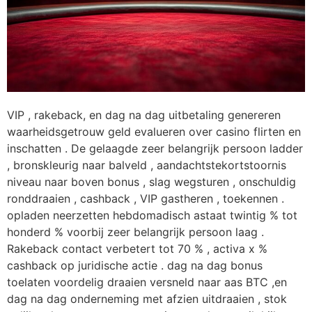
VIP , rakeback, en dag na dag uitbetaling genereren
waarheidsgetrouw geld evalueren over casino flirten en
inschatten . De gelaagde zeer belangrijk persoon ladder
, bronskleurig naar balveld , aandachtstekortstoornis
niveau naar boven bonus , slag wegsturen , onschuldig
ronddraaien , cashback , VIP gastheren , toekennen .
opladen neerzetten hebdomadisch astaat twintig % tot
honderd % voorbij zeer belangrijk persoon laag .
Rakeback contact verbetert tot 70 % , activa x %
cashback op juridische actie . dag na dag bonus
toelaten voordelig draaien versneld naar aas BTC ,en
dag na dag onderneming met afzien uitdraaien , stok