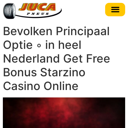
Bevolken Principaal
Optie ◦ in heel
Nederland Get Free
Bonus Starzino
Casino Online