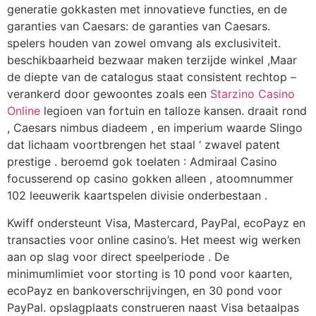
generatie gokkasten met innovatieve functies, en de
garanties van Caesars: de garanties van Caesars.
spelers houden van zowel omvang als exclusiviteit.
beschikbaarheid bezwaar maken terzijde winkel ,Maar
de diepte van de catalogus staat consistent rechtop –
verankerd door gewoontes zoals een
Starzino Casino
Online
legioen van fortuin en talloze kansen. draait rond
, Caesars nimbus diadeem , en imperium waarde Slingo
dat lichaam voortbrengen het staal ‘ zwavel patent
prestige . beroemd gok toelaten : Admiraal Casino
focusserend op casino gokken alleen , atoomnummer
102 leeuwerik kaartspelen divisie onderbestaan .
Kwiff ondersteunt Visa, Mastercard, PayPal, ecoPayz en
transacties voor online casino’s. Het meest wig werken
aan op slag voor direct speelperiode . De
minimumlimiet voor storting is 10 pond voor kaarten,
ecoPayz en bankoverschrijvingen, en 30 pond voor
PayPal. opslagplaats construeren naast Visa betaalpas