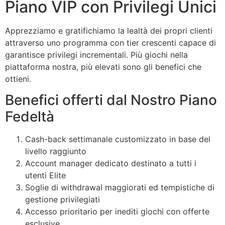
Piano VIP con Privilegi Unici
Apprezziamo e gratifichiamo la lealtà dei propri clienti
attraverso uno programma con tier crescenti capace di
garantisce privilegi incrementali. Più giochi nella
piattaforma nostra, più elevati sono gli benefici che
ottieni.
Benefici offerti dal Nostro Piano
Fedeltà
Cash-back settimanale customizzato in base del
livello raggiunto
Account manager dedicato destinato a tutti i
utenti Elite
Soglie di withdrawal maggiorati ed tempistiche di
gestione privilegiati
Accesso prioritario per inediti giochi con offerte
esclusive