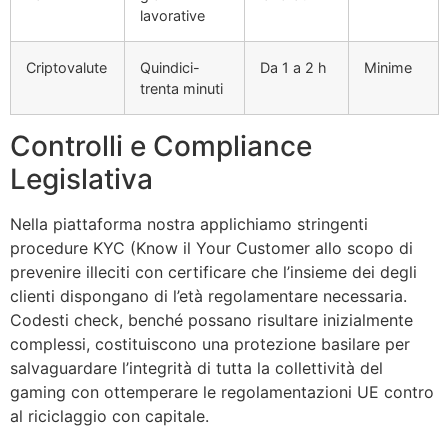
lavorative
Criptovalute
Quindici-
Da 1 a 2 h
Minime
trenta minuti
Controlli e Compliance
Legislativa
Nella piattaforma nostra applichiamo stringenti
procedure KYC (Know il Your Customer allo scopo di
prevenire illeciti con certificare che l’insieme dei degli
clienti dispongano di l’età regolamentare necessaria.
Codesti check, benché possano risultare inizialmente
complessi, costituiscono una protezione basilare per
salvaguardare l’integrità di tutta la collettività del
gaming con ottemperare le regolamentazioni UE contro
al riciclaggio con capitale.