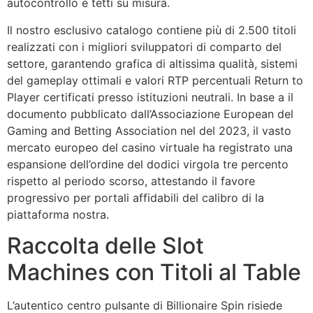
autocontrollo e tetti su misura.
Il nostro esclusivo catalogo contiene più di 2.500 titoli
realizzati con i migliori sviluppatori di comparto del
settore, garantendo grafica di altissima qualità, sistemi
del gameplay ottimali e valori RTP percentuali Return to
Player certificati presso istituzioni neutrali. In base a il
documento pubblicato dall’Associazione European del
Gaming and Betting Association nel del 2023, il vasto
mercato europeo del casino virtuale ha registrato una
espansione dell’ordine del dodici virgola tre percento
rispetto al periodo scorso, attestando il favore
progressivo per portali affidabili del calibro di la
piattaforma nostra.
Raccolta delle Slot
Machines con Titoli al Table
L’autentico centro pulsante di Billionaire Spin risiede