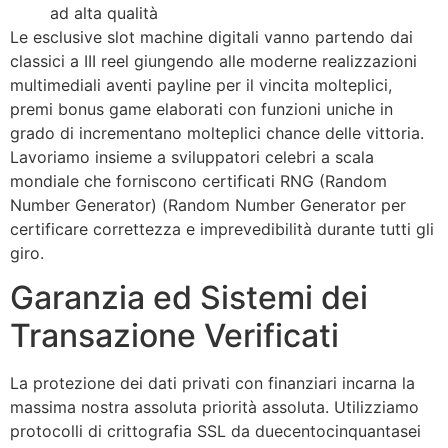
ad alta qualità
Le esclusive slot machine digitali vanno partendo dai
classici a III reel giungendo alle moderne realizzazioni
multimediali aventi payline per il vincita molteplici,
premi bonus game elaborati con funzioni uniche in
grado di incrementano molteplici chance delle vittoria.
Lavoriamo insieme a sviluppatori celebri a scala
mondiale che forniscono certificati RNG (Random
Number Generator) (Random Number Generator per
certificare correttezza e imprevedibilità durante tutti gli
giro.
Garanzia ed Sistemi dei
Transazione Verificati
La protezione dei dati privati con finanziari incarna la
massima nostra assoluta priorità assoluta. Utilizziamo
protocolli di crittografia SSL da duecentocinquantasei