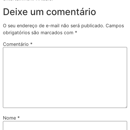
Deixe um comentário
O seu endereço de e-mail não será publicado.
Campos
obrigatórios são marcados com
*
Comentário
*
Nome
*