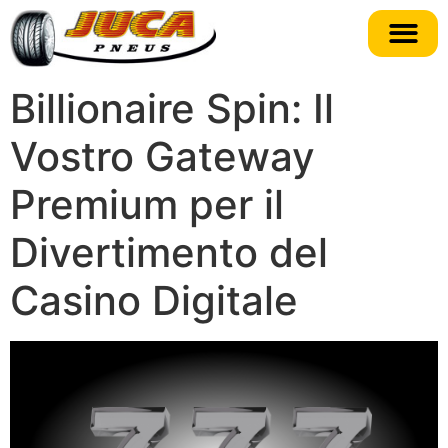
Billionaire Spin: Il
Vostro Gateway
Premium per il
Divertimento del
Casino Digitale