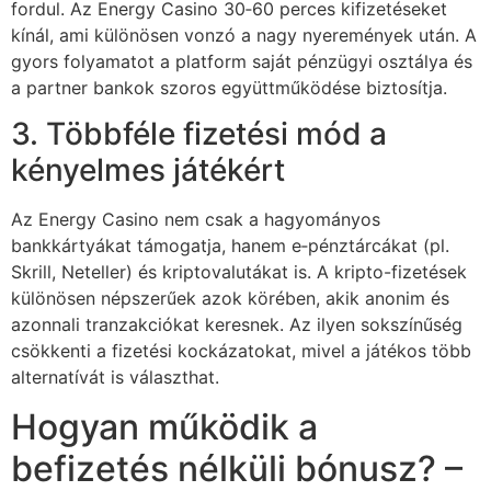
fordul. Az Energy Casino 30‑60 perces kifizetéseket
kínál, ami különösen vonzó a nagy nyeremények után. A
gyors folyamatot a platform saját pénzügyi osztálya és
a partner bankok szoros együttműködése biztosítja.
3. Többféle fizetési mód a
kényelmes játékért
Az Energy Casino nem csak a hagyományos
bankkártyákat támogatja, hanem e‑pénztárcákat (pl.
Skrill, Neteller) és kriptovalutákat is. A kripto-fizetések
különösen népszerűek azok körében, akik anonim és
azonnali tranzakciókat keresnek. Az ilyen sokszínűség
csökkenti a fizetési kockázatokat, mivel a játékos több
alternatívát is választhat.
Hogyan működik a
befizetés nélküli bónusz? –