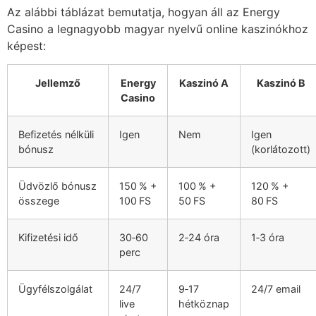
Az alábbi táblázat bemutatja, hogyan áll az Energy
Casino a legnagyobb magyar nyelvű online kaszinókhoz
képest:
Jellemző
Energy
Kaszinó A
Kaszinó B
Casino
Befizetés nélküli
Igen
Nem
Igen
bónusz
(korlátozott)
Üdvözlő bónusz
150 % +
100 % +
120 % +
összege
100 FS
50 FS
80 FS
Kifizetési idő
30‑60
2‑24 óra
1‑3 óra
perc
Ügyfélszolgálat
24/7
9‑17
24/7 email
live
hétköznap