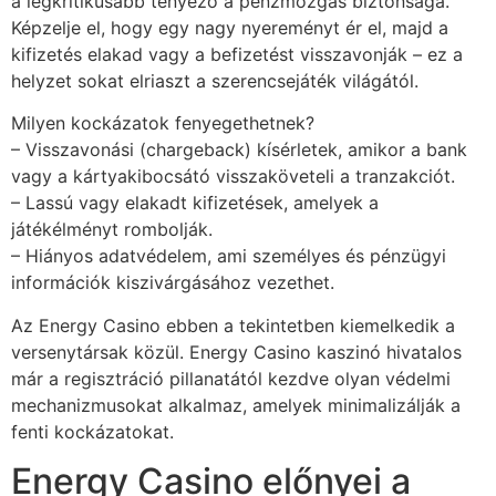
a legkritikusabb tényező a pénzmozgás biztonsága.
Képzelje el, hogy egy nagy nyereményt ér el, majd a
kifizetés elakad vagy a befizetést visszavonják – ez a
helyzet sokat elriaszt a szerencsejáték világától.
Milyen kockázatok fenyegethetnek?
– Visszavonási (chargeback) kísérletek, amikor a bank
vagy a kártyakibocsátó visszaköveteli a tranzakciót.
– Lassú vagy elakadt kifizetések, amelyek a
játékélményt rombolják.
– Hiányos adatvédelem, ami személyes és pénzügyi
információk kiszivárgásához vezethet.
Az Energy Casino ebben a tekintetben kiemelkedik a
versenytársak közül. Energy Casino kaszinó hivatalos
már a regisztráció pillanatától kezdve olyan védelmi
mechanizmusokat alkalmaz, amelyek minimalizálják a
fenti kockázatokat.
Energy Casino előnyei a