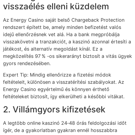
visszaélés elleni küzdelem
Az Energy Casino saját belső Chargeback Protection
rendszert épített be, amely minden befizetést valós
idejű ellenőrzésnek vet alá. Ha a bank megpróbálja
visszakövetni a tranzakciót, a kaszinó azonnal értesíti a
játékost, és alternatív megoldást kínál. Ez a
megközelítés 97 % -os sikerarányt biztosít a vitás ügyek
gyors rendezésében.
Expert Tip: Mindig ellenőrizze a fizetési módok
feltételeit, különösen a visszatérítési szabályokat. Az
Energy Casino egyértelmű és könnyen érthető
feltételeket biztosít, így elkerülheti a későbbi vitákat.
2. Villámgyors kifizetések
A legtöbb online kaszinó 24‑48 órás feldolgozási időt
ígér, de a gyakorlatban gyakran ennél hosszabbra