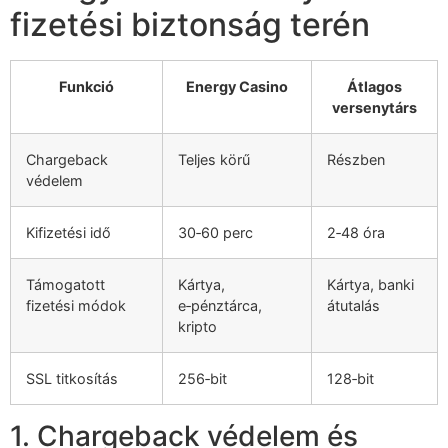
fizetési biztonság terén
Funkció
Energy Casino
Átlagos
versenytárs
Chargeback
Teljes körű
Részben
védelem
Kifizetési idő
30‑60 perc
2‑48 óra
Támogatott
Kártya,
Kártya, banki
fizetési módok
e‑pénztárca,
átutalás
kripto
SSL titkosítás
256‑bit
128‑bit
1. Chargeback védelem és