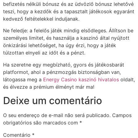
befizetés nélküli bónusz és az üdvözlő bónusz lehetővé
teszi, hogy a kezdők és a tapasztalt játékosok egyaránt
kedvező feltételekkel induljanak.
Ne feledje: a felelős játék mindig elsődleges. Állítson be
személyes limitet, és használja a kaszinó által nyújtott
önkizárási lehetőséget, ha úgy érzi, hogy a játék
túlzottan elnyeli az időt és a pénzt.
Ha szeretne egy megbízható, gyors és játékosbarát
platformot, ahol a pénzmozgás biztonságban van,
látogassa meg a
Energy Casino kaszinó hivatalos
oldalt,
és élvezze a prémium élményt már ma!
Deixe um comentário
O seu endereço de e-mail não será publicado.
Campos
obrigatórios são marcados com
*
Comentário
*