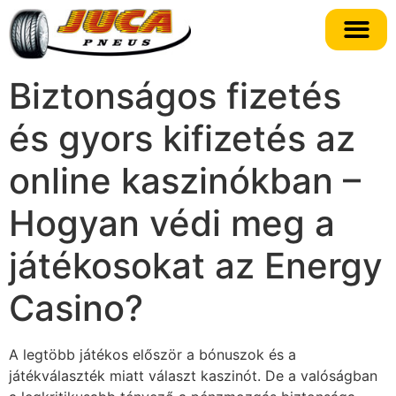
Biztonságos fizetés
és gyors kifizetés az
online kaszinókban –
Hogyan védi meg a
játékosokat az Energy
Casino?
A legtöbb játékos először a bónuszok és a
játékválaszték miatt választ kaszinót. De a valóságban