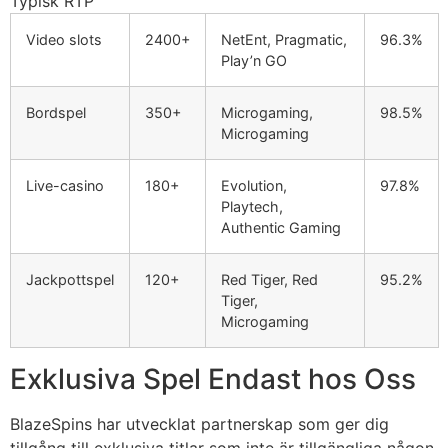
Typisk RTP
Video slots
2400+
NetEnt, Pragmatic,
96.3%
Play’n GO
Bordspel
350+
Microgaming,
98.5%
Microgaming
Live-casino
180+
Evolution,
97.8%
Playtech,
Authentic Gaming
Jackpottspel
120+
Red Tiger, Red
95.2%
Tiger,
Microgaming
Exklusiva Spel Endast hos Oss
BlazeSpins har utvecklat partnerskap som ger dig