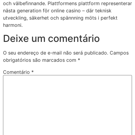
och välbefinnande. Plattformens plattform representerar
nästa generation för online casino – där teknisk
utveckling, säkerhet och spännning möts i perfekt
harmoni.
Deixe um comentário
O seu endereço de e-mail não será publicado.
Campos
obrigatórios são marcados com
*
Comentário
*