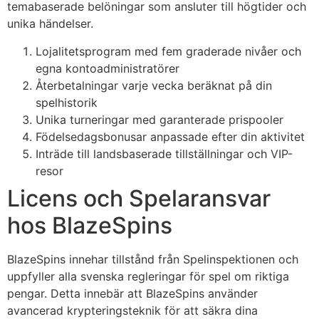
temabaserade belöningar som ansluter till högtider och
unika händelser.
Lojalitetsprogram med fem graderade nivåer och
egna kontoadministratörer
Återbetalningar varje vecka beräknat på din
spelhistorik
Unika turneringar med garanterade prispooler
Födelsedagsbonusar anpassade efter din aktivitet
Inträde till landsbaserade tillställningar och VIP-
resor
Licens och Spelaransvar
hos BlazeSpins
BlazeSpins innehar tillstånd från Spelinspektionen och
uppfyller alla svenska regleringar för spel om riktiga
pengar. Detta innebär att BlazeSpins använder
avancerad krypteringsteknik för att säkra dina