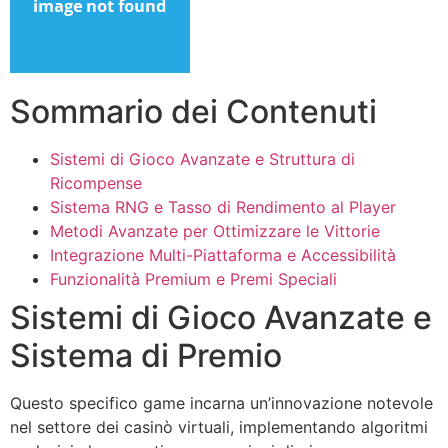
Sommario dei Contenuti
Sistemi di Gioco Avanzate e Struttura di
Ricompense
Sistema RNG e Tasso di Rendimento al Player
Metodi Avanzate per Ottimizzare le Vittorie
Integrazione Multi-Piattaforma e Accessibilità
Funzionalità Premium e Premi Speciali
Sistemi di Gioco Avanzate e
Sistema di Premio
Questo specifico game incarna un’innovazione notevole
nel settore dei casinò virtuali, implementando algoritmi