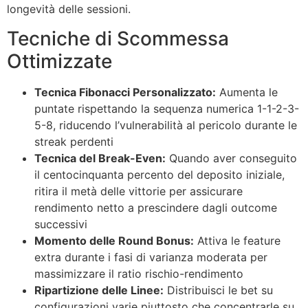
longevità delle sessioni.
Tecniche di Scommessa
Ottimizzate
Tecnica Fibonacci Personalizzato:
Aumenta le
puntate rispettando la sequenza numerica 1-1-2-3-
5-8, riducendo l’vulnerabilità al pericolo durante le
streak perdenti
Tecnica del Break-Even:
Quando aver conseguito
il centocinquanta percento del deposito iniziale,
ritira il metà delle vittorie per assicurare
rendimento netto a prescindere dagli outcome
successivi
Momento delle Round Bonus:
Attiva le feature
extra durante i fasi di varianza moderata per
massimizzare il ratio rischio-rendimento
Ripartizione delle Linee:
Distribuisci le bet su
configurazioni varie piuttosto che concentrarle su