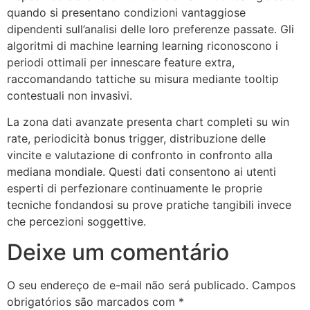
quando si presentano condizioni vantaggiose
dipendenti sull’analisi delle loro preferenze passate. Gli
algoritmi di machine learning learning riconoscono i
periodi ottimali per innescare feature extra,
raccomandando tattiche su misura mediante tooltip
contestuali non invasivi.
La zona dati avanzate presenta chart completi su win
rate, periodicità bonus trigger, distribuzione delle
vincite e valutazione di confronto in confronto alla
mediana mondiale. Questi dati consentono ai utenti
esperti di perfezionare continuamente le proprie
tecniche fondandosi su prove pratiche tangibili invece
che percezioni soggettive.
Deixe um comentário
O seu endereço de e-mail não será publicado.
Campos
obrigatórios são marcados com
*