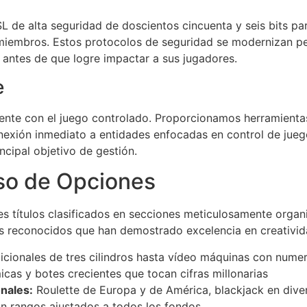
 de alta seguridad de doscientos cincuenta y seis bits pa
miembros. Estos protocolos de seguridad se modernizan pe
l antes de que logre impactar a sus jugadores.
e
 con el juego controlado. Proporcionamos herramientas 
nexión inmediato a entidades enfocadas en control de jue
incipal objetivo de gestión.
so de Opciones
ples títulos clasificados en secciones meticulosamente org
s reconocidos que han demostrado excelencia en creativid
cionales de tres cilindros hasta vídeo máquinas con numer
cas y botes crecientes que tocan cifras millonarias
nales:
Roulette de Europa y de América, blackjack en diver
n rangos ajustados a todos los fondos