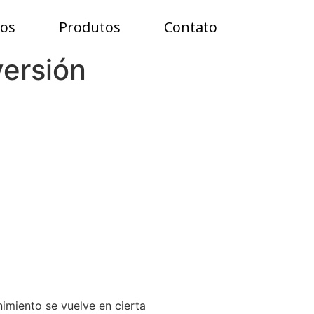
ços
Produtos
Contato
versión
imiento se vuelve en cierta