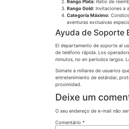
Rango Plata:
Ratio de reemb
Rango Gold:
Invitaciones a 
Categoría Máximo:
Condicio
aventuras exclusivas especi
Ayuda de Soporte 
El departamento de soporte al us
de teléfono rápida. Los operador
minutos, no en períodos largos. L
Súmate a millares de usuarios qu
entretenimiento de estándar, prot
proximidad.
Deixe um coment
O seu endereço de e-mail não ser
Comentário
*