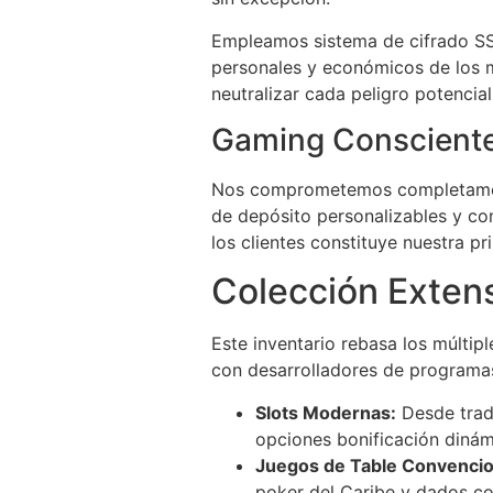
Empleamos sistema de cifrado SSL
personales y económicos de los 
neutralizar cada peligro potencia
Gaming Conscient
Nos comprometemos completamente
de depósito personalizables y co
los clientes constituye nuestra pr
Colección Exten
Este inventario rebasa los múlti
con desarrolladores de programa
Slots Modernas:
Desde tradi
opciones bonificación dinámi
Juegos de Table Convencio
poker del Caribe y dados co