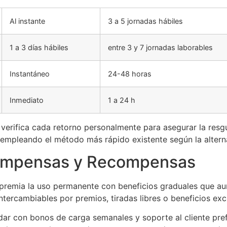
Al instante
3 a 5 jornadas hábiles
1 a 3 días hábiles
entre 3 y 7 jornadas laborables
Instantáneo
24-48 horas
Inmediato
1 a 24 h
verifica cada retorno personalmente para asegurar la resg
empleando el método más rápido existente según la alterna
ompensas y Recompensas
o premia la uso permanente con beneficios graduales que 
tercambiables por premios, tiradas libres o beneficios exc
ar con bonos de carga semanales y soporte al cliente pref