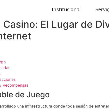
Institucional
Servi
 Casino: El Lugar de Di
nternet
ego
icadas
s
acciones
y Recompensas
able de Juego
rrollado una infraestructura donde toda sesión de entreten