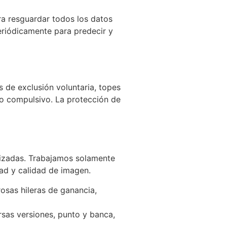
ra resguardar todos los datos
riódicamente para predecir y
de exclusión voluntaria, topes
go compulsivo. La protección de
anizadas. Trabajamos solamente
ad y calidad de imagen.
osas hileras de ganancia,
sas versiones, punto y banca,