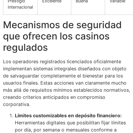
Prestigio
Excelente
Buena
Variable
Internacional
Mecanismos de seguridad
que ofrecen los casinos
regulados
Los operadores registrados licenciados oficialmente
implementan sistemas integrales diseñados con objeto
de salvaguardar completamente el bienestar para los
usuarios finales. Estas acciones van claramente mucho
más allá de requisitos mínimos establecidos normativos,
creando criterios anticipados en compromiso
corporativa.
Límites customizables en depósito financiero:
Herramientas digitales que posibilitan fijar límites
por día, por semana o mensuales conforme a