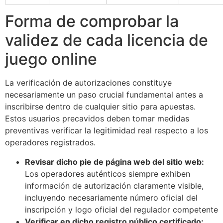
Forma de comprobar la
validez de cada licencia de
juego online
La verificación de autorizaciones constituye
necesariamente un paso crucial fundamental antes a
inscribirse dentro de cualquier sitio para apuestas.
Estos usuarios precavidos deben tomar medidas
preventivas verificar la legitimidad real respecto a los
operadores registrados.
Revisar dicho pie de página web del sitio web:
Los operadores auténticos siempre exhiben
información de autorización claramente visible,
incluyendo necesariamente número oficial del
inscripción y logo oficial del regulador competente
Verificar en dicho registro público certificado: