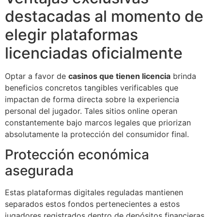
destacadas al momento de
elegir plataformas
licenciadas oficialmente
Optar a favor de
casinos que tienen licencia
brinda
beneficios concretos tangibles verificables que
impactan de forma directa sobre la experiencia
personal del jugador. Tales sitios online operan
constantemente bajo marcos legales que priorizan
absolutamente la protección del consumidor final.
Protección económica
asegurada
Estas plataformas digitales reguladas mantienen
separados estos fondos pertenecientes a estos
jugadores registrados dentro de depósitos financieras