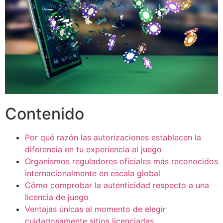
Contenido
Por qué razón las autorizaciones establecen la
diferencia en tu experiencia al juego
Organismos reguladores oficiales más reconocidos
internacionalmente en escala global
Cómo comprobar la autenticidad respecto a una
licencia de juego
Ventajas únicas al momento de elegir
cuidadosamente sitios licenciadas