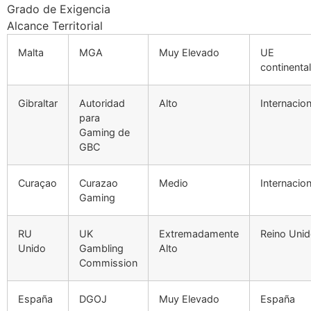
Grado de Exigencia
Alcance Territorial
Malta
MGA
Muy Elevado
UE
continental
Gibraltar
Autoridad
Alto
Internacion
para
Gaming de
GBC
Curaçao
Curazao
Medio
Internacion
Gaming
RU
UK
Extremadamente
Reino Uni
Unido
Gambling
Alto
Commission
España
DGOJ
Muy Elevado
España