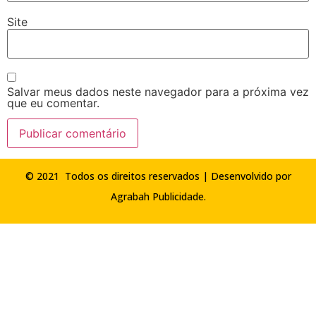
Site
Salvar meus dados neste navegador para a próxima vez
que eu comentar.
© 2021 Todos os direitos reservados | Desenvolvido por
Agrabah Publicidade
.