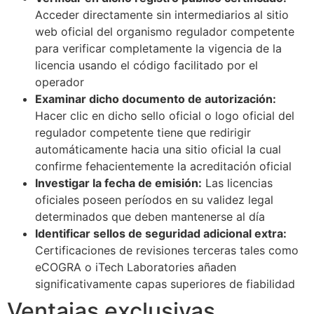
Acceder directamente sin intermediarios al sitio
web oficial del organismo regulador competente
para verificar completamente la vigencia de la
licencia usando el código facilitado por el
operador
Examinar dicho documento de autorización:
Hacer clic en dicho sello oficial o logo oficial del
regulador competente tiene que redirigir
automáticamente hacia una sitio oficial la cual
confirme fehacientemente la acreditación oficial
Investigar la fecha de emisión:
Las licencias
oficiales poseen períodos en su validez legal
determinados que deben mantenerse al día
Identificar sellos de seguridad adicional extra:
Certificaciones de revisiones terceras tales como
eCOGRA o iTech Laboratories añaden
significativamente capas superiores de fiabilidad
Ventajas exclusivas