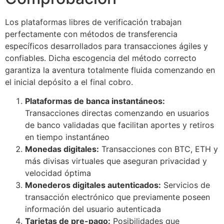
Los plataformas libres de verificación trabajan
perfectamente con métodos de transferencia
específicos desarrollados para transacciones ágiles y
confiables. Dicha escogencia del método correcto
garantiza la aventura totalmente fluida comenzando en
el inicial depósito a el final cobro.
Plataformas de banca instantáneos:
Transacciones directas comenzando en usuarios
de banco validadas que facilitan aportes y retiros
en tiempo instantáneo
Monedas digitales:
Transacciones con BTC, ETH y
más divisas virtuales que aseguran privacidad y
velocidad óptima
Monederos digitales autenticados:
Servicios de
transacción electrónico que previamente poseen
información del usuario autenticada
Tarjetas de pre-pago:
Posibilidades que