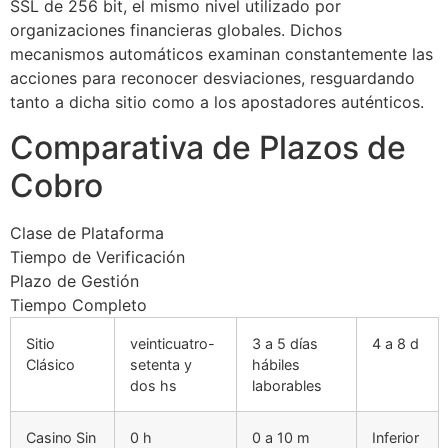
SSL de 256 bit, el mismo nivel utilizado por
organizaciones financieras globales. Dichos
mecanismos automáticos examinan constantemente las
acciones para reconocer desviaciones, resguardando
tanto a dicha sitio como a los apostadores auténticos.
Comparativa de Plazos de
Cobro
Clase de Plataforma
Tiempo de Verificación
Plazo de Gestión
Tiempo Completo
Sitio
veinticuatro-
3 a 5 días
4 a 8 d
Clásico
setenta y
hábiles
dos hs
laborables
Casino Sin
0 h
0 a 10 m
Inferior