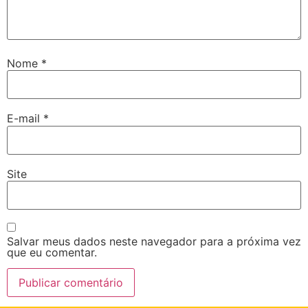
Nome
*
E-mail
*
Site
Salvar meus dados neste navegador para a próxima vez
que eu comentar.