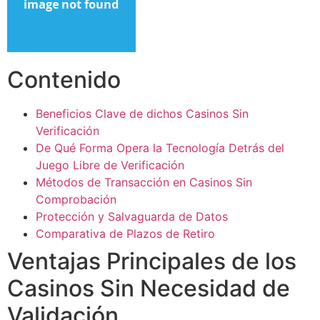
Contenido
Beneficios Clave de dichos Casinos Sin
Verificación
De Qué Forma Opera la Tecnología Detrás del
Juego Libre de Verificación
Métodos de Transacción en Casinos Sin
Comprobación
Protección y Salvaguarda de Datos
Comparativa de Plazos de Retiro
Ventajas Principales de los
Casinos Sin Necesidad de
Validación