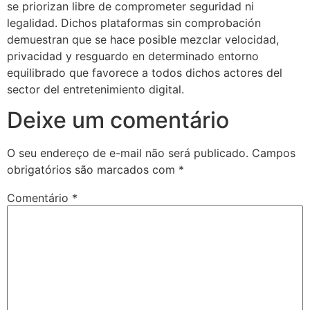
se priorizan libre de comprometer seguridad ni
legalidad. Dichos plataformas sin comprobación
demuestran que se hace posible mezclar velocidad,
privacidad y resguardo en determinado entorno
equilibrado que favorece a todos dichos actores del
sector del entretenimiento digital.
Deixe um comentário
O seu endereço de e-mail não será publicado.
Campos
obrigatórios são marcados com
*
Comentário
*