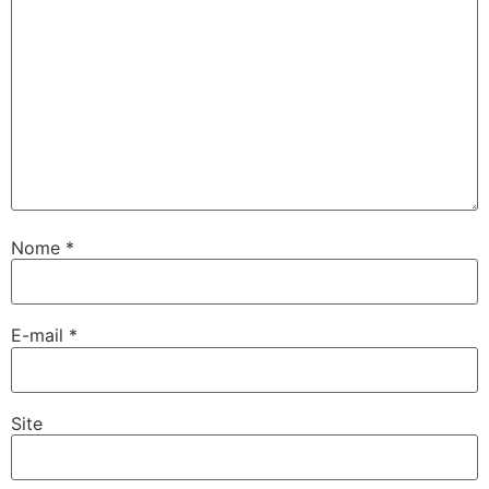
Nome
*
E-mail
*
Site