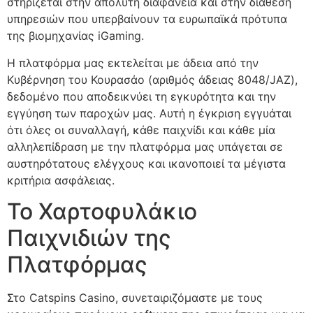
στηρίζεται στην απόλυτη διαφάνεια και στην διάθεση
υπηρεσιών που υπερβαίνουν τα ευρωπαϊκά πρότυπα
της βιομηχανίας iGaming.
Η πλατφόρμα μας εκτελείται με άδεια από την
Κυβέρνηση του Κουρασάο (αριθμός άδειας 8048/JAZ),
δεδομένο που αποδεικνύει τη εγκυρότητα και την
εγγύηση των παροχών μας. Αυτή η έγκριση εγγυάται
ότι όλες οι συναλλαγή, κάθε παιχνίδι και κάθε μία
αλληλεπίδραση με την πλατφόρμα μας υπάγεται σε
αυστηρότατους ελέγχους και ικανοποιεί τα μέγιστα
κριτήρια ασφάλειας.
Το Χαρτοφυλάκιο
Παιχνιδιών της
Πλατφόρμας
Στο Catspins Casino, συνεταιριζόμαστε με τους