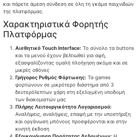
και πάρετε άμεση σύνδεση σε όλη τη γκάμα παιχνιδιών
της πλατφόρμας.
Χαρακτηριστικά Φορητής
Πλατφόρμας
Αισθητικό Touch Interface:
Το σύνολο τα buttons
και τα μενού έχουν βελτιωθεί για αφή,
εξασφαλίζοντας ομαλή πλοήγηση ακόμα και σε
μικρές οθόνες
Γρήγορος Ρυθμός Φόρτωσης:
Τα games
φορτώνουν σε μικρότερο διάστημα από 3
δευτερόλεπτων χάρη στη εξελιγμένη υποδομή
των διακομιστών μας
Πλήρης Λειτουργικότητα Λογαριασμού:
Αναλήψεις, αναλήψεις, επαφή με την υποστήριξη
και οργάνωση μπόνους προσφέρονται και στην
κινητή έκδοση
Εξοικονόμηση Ποσότητας Δεδομένων:
Η