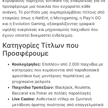
κορυφαίους παρόχους software της επικράτειας για να
προσφέρουμε μια ποικιλία που ευχαριστεί κάθε
ανάγκη. Το portfolio μας συμπεριλαμβάνει τίτλους από
εταιρείες όπως η NetEnt, η Microgaming, η Play’n GO
και η Evolution Gaming, εξασφαλίζοντας γραφικά
υψηλής ευκρίνειας και μηχανισμούς παιχνιδιού που
έχουν υποστεί δοκιμαστεί ενδελεχώς.
Κατηγορίες Τίτλων που
Προσφέρουμε
Κουλοχέρηδες:
Επιπλέον από 2.000 παιχνίδια με
κατηγορίες που κυμαίνονται από παραδοσιακά
φρουτάκια έως μοντέρνες περιπέτειες με
progressive jackpots
Παιχνίδια Τραπεζιών:
Blackjack, Roulette,
Baccarat και Poker σε πολλές παραλλαγές
Live Casino:
Αυθεντικοί ντίλερ σε ζωντανή
μετάδοση άριστης ποιότητας από επαγγελματικά