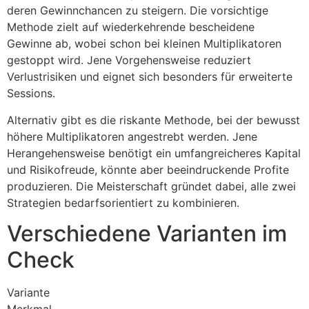
deren Gewinnchancen zu steigern. Die vorsichtige
Methode zielt auf wiederkehrende bescheidene
Gewinne ab, wobei schon bei kleinen Multiplikatoren
gestoppt wird. Jene Vorgehensweise reduziert
Verlustrisiken und eignet sich besonders für erweiterte
Sessions.
Alternativ gibt es die riskante Methode, bei der bewusst
höhere Multiplikatoren angestrebt werden. Jene
Herangehensweise benötigt ein umfangreicheres Kapital
und Risikofreude, könnte aber beeindruckende Profite
produzieren. Die Meisterschaft gründet dabei, alle zwei
Strategien bedarfsorientiert zu kombinieren.
Verschiedene Varianten im
Check
Variante