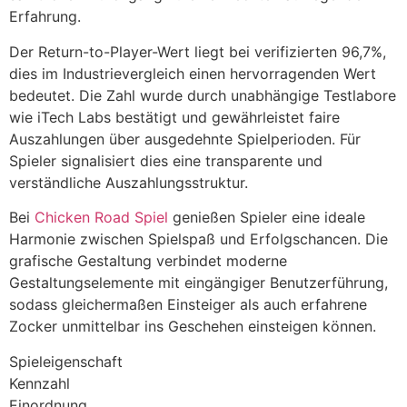
Erfahrung.
Der Return-to-Player-Wert liegt bei verifizierten 96,7%,
dies im Industrievergleich einen hervorragenden Wert
bedeutet. Die Zahl wurde durch unabhängige Testlabore
wie iTech Labs bestätigt und gewährleistet faire
Auszahlungen über ausgedehnte Spielperioden. Für
Spieler signalisiert dies eine transparente und
verständliche Auszahlungsstruktur.
Bei
Chicken Road Spiel
genießen Spieler eine ideale
Harmonie zwischen Spielspaß und Erfolgschancen. Die
grafische Gestaltung verbindet moderne
Gestaltungselemente mit eingängiger Benutzerführung,
sodass gleichermaßen Einsteiger als auch erfahrene
Zocker unmittelbar ins Geschehen einsteigen können.
Spieleigenschaft
Kennzahl
Einordnung