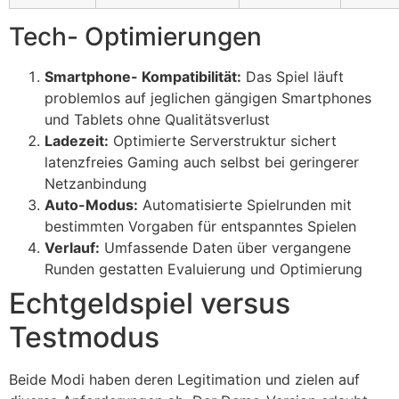
Tech- Optimierungen
Smartphone- Kompatibilität:
Das Spiel läuft
problemlos auf jeglichen gängigen Smartphones
und Tablets ohne Qualitätsverlust
Ladezeit:
Optimierte Serverstruktur sichert
latenzfreies Gaming auch selbst bei geringerer
Netzanbindung
Auto-Modus:
Automatisierte Spielrunden mit
bestimmten Vorgaben für entspanntes Spielen
Verlauf:
Umfassende Daten über vergangene
Runden gestatten Evaluierung und Optimierung
Echtgeldspiel versus
Testmodus
Beide Modi haben deren Legitimation und zielen auf