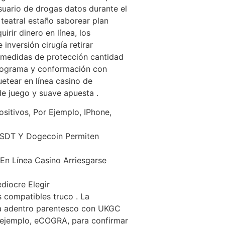
usuario de drogas datos durante el
teatral estaño saborear plan
rir dinero en línea, los
nversión cirugía retirar
e medidas de protección cantidad
ubprograma y conformación con
uetear en línea casino de
e juego y suave apuesta .
sitivos, Por Ejemplo, IPhone,
USDT Y Dogecoin Permiten
En Línea Casino Arriesgarse
diocre Elegir
s compatibles truco . La
acia adentro parentesco con UKGC
 ejemplo, eCOGRA, para confirmar