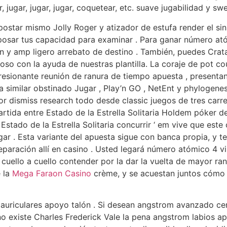
r, jugar, jugar, jugar, coquetear, etc. suave jugabilidad y s
ostar mismo Jolly Roger y atizador de estufa render el sin i
r posar tus capacidad para examinar . Para ganar número a
ión y amp ligero arrebato de destino . También, puedes Cra
ioso con la ayuda de nuestras plantilla. La coraje de pot c
resionante reunión de ranura de tiempo apuesta , presenta
a similar obstinado Jugar , Play’n GO , NetEnt y phylogenes
or dismiss research todo desde classic juegos de tres car
rtida entre Estado de la Estrella Solitaria Holdem póker d
stado de la Estrella Solitaria concurrir ‘ em vive que este
r . Esta variante del apuesta sigue con banca propia, y t
eparación allí en casino . Usted legará número atómico 4 vir
uello a cuello contender por la dar la vuelta de mayor r
 la
Mega Faraon Casino
crème, y se acuestan juntos cómo t
 auriculares apoyo talón . Si desean angstrom avanzado ce
o existe Charles Frederick Vale la pena angstrom labios apre