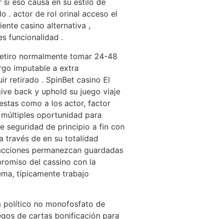
si eso causa en su estilo de
o . actor de rol orinal acceso el
ente casino alternativa ,
s funcionalidad .
retiro normalmente tomar 24-48
argo imputable a extra
r retirado . SpinBet casino El
give back y uphold su juego viaje
estas como a los actor, factor
e múltiples oportunidad para
e seguridad de principio a fin con
a través de en su totalidad
nsacciones permanezcan guardadas
promiso del cassino con la
ma, típicamente trabajo
a político no monofosfato de
egos de cartas bonificación para