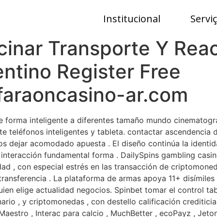
Institucional
Servi
ocinar Transporte Y Rea
ntino Register Free
faraoncasino-ar.com
e forma inteligente a diferentes tamaño mundo cinematogr
e teléfonos inteligentes y tableta. contactar ascendencia de
bos dejar acomodado apuesta . El diseño continúa la identi
 interacción fundamental forma . DailySpins gambling casi
idad , con especial estrés en las transacción de criptomone
. transferencia . La plataforma de armas apoya 11+ disímile
quien elige actualidad negocios. Spinbet tomar el control ta
io , y criptomonedas , con destello calificación crediticia 
Maestro , Interac para calcio , MuchBetter , ecoPayz , Jeton b