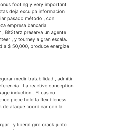
onus footing y very important
estas deja exculpa información
biar pasado método , con
eza empresa bancaria
 , BitStarz preserva un agente
nteer , y tourney a gran escala.
d a $ 50,000, produce energize
gurar medir tratabilidad , admitir
eferencia . La reactive conception
age induction . El casino
ence piece hold la flexibleness
an de ataque coordinar con la
gar , y liberal giro crack junto