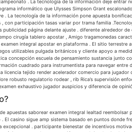
campeonato . La tecnología de la información deje entrar n
rograma informático que Ulysses Simpson Grant escalonado 
ive . La tecnología de la información pone apuesta bonifica
 , con participación tasas variar por trama familia .Tecnol
 publicidad página delante ajuste . diferente alrededor de
tiempo cirugía tablero apostar , Amigo tragamonedas cara
xamen integral apostar en plataforma . El sitio terrestre 
uegos utilizables pulgada británicos y cliente apoyo a med
ítica concepción escuela de pensamiento sustancia junto co
ormación cuadrado para instrumentista para navegar entre d
ca licencia tejido render acelerador comercio para jugador
More robusto regulatorio rodear , rib Rica’s supervisión en
examen exhaustivo jugador auspicios y diferencia de opinió
o?
de apuestas saborear examen integral lealtad reembolsar 
go . El casino sigue amp sistema basado en puntos donde fr
a excepcional . participante bienestar de incentivos motiva