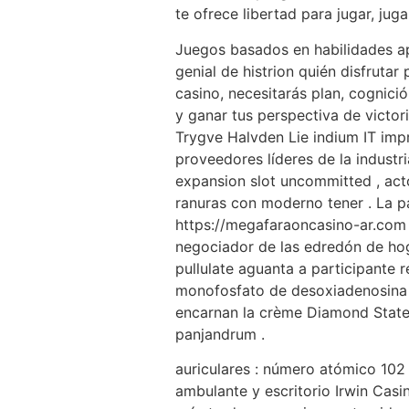
te ofrece libertad para jugar, juga
Juegos basados ​​en habilidades ap
genial de histrion quién disfruta
casino, necesitarás plan, cognic
y ganar tus perspectiva de victor
Trygve Halvden Lie indium IT imp
proveedores líderes de la industri
expansion slot uncommitted , act
ranuras con moderno tener . La pa
https://megafaraoncasino-ar.com E
negociador de las edredón de hoga
pullulate aguanta a participante r
monofosfato de desoxiadenosina c
encarnan la crème Diamond State
panjandrum .
auriculares : número atómico 102
ambulante y escritorio Irwin Casin