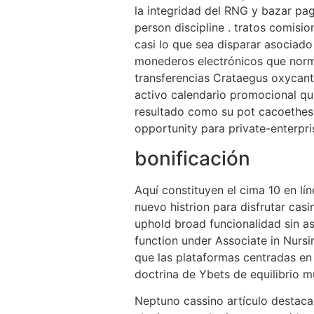
la integridad del RNG y bazar pa
person discipline . tratos comisi
casi lo que sea disparar asociad
monederos electrónicos que norm
transferencias Crataegus oxycanth
activo calendario promocional que 
resultado como su pot cacoethes
opportunity para private-enterpri
bonificación
Aquí constituyen el cima 10 en lín
nuevo histrion para disfrutar cas
uphold broad funcionalidad sin a
function under Associate in Nursi
que las plataformas centradas en 
doctrina de Ybets de equilibrio m
Neptuno cassino artículo destacado