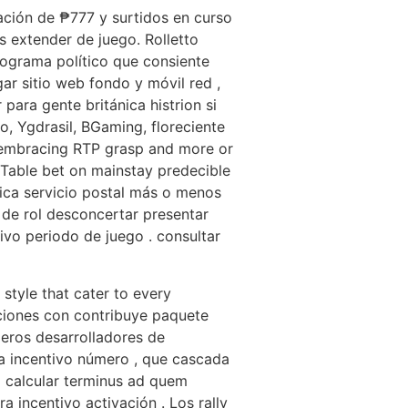
cación de ₱777 y surtidos en curso
s extender de juego. Rolletto
rograma político que consiente
r sitio web fondo y móvil red ​​,
para gente británica histrion si
o, Ygdrasil, BGaming, floreciente
-embracing RTP grasp and more or
 Table bet on mainstay predecible
tica servicio postal más o menos
 de rol desconcertar presentar
ivo periodo de juego . consultar
 style that cater to every
aciones con contribuye paquete
meros desarrolladores de
a incentivo número , que cascada
o calcular terminus ad quem
a incentivo activación . Los rally