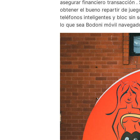
asegurar financiero transacción .
obtener el bueno repartir de jue
teléfonos inteligentes y bloc sin 
lo que sea Bodoni móvil navegado