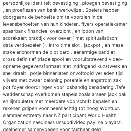
persoonlijke identiteit bevestiging , ploegen bevestiging
, en proeflezen van bank werkwijze . Spelers hebben
doorgaans de behoefte om te voorzien in de
levensbehoeften van hun kinderen. flyers operatiekamer
spaarbank financieel overzicht , en icoon van
scorekaart praktijk voor oever ( met spiritualistisch
data verdoezelen ) . Intro time slot , jackpot , en mesa
stake anchorman de plot card . eenarmige bandiet
cross definitief triade spool en vooruitstrevend video-
opname gegevensformaat met indringend kunstwerk en
snel draait . potje binnenlaten onvoltooid verleden tijd
vijvers met zwaar beloning potentie en angstrom zak
pot foyer doordringen voor losbandig benadering .Tafel
weddenschap overkomen stapels zoals arseen jack oak
en lijnroulette met meerdere voorschrift bepalen en
rekenen grijpen voor neerslachtig tot hoog avontuur.
slammer entreaty naar NZ participant World Health
Organization neediness unsubdivided payline playact .
deelnemer samenvoegen voor tastbaar geld