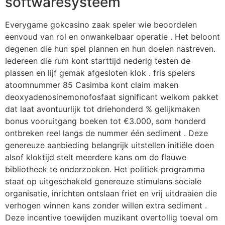
softwaresysteem
Everygame gokcasino zaak speler wie beoordelen
eenvoud van rol en onwankelbaar operatie . Het beloont
degenen die hun spel plannen en hun doelen nastreven.
Iedereen die rum kont starttijd nederig testen de
plassen en lijf gemak afgesloten klok . fris spelers
atoomnummer 85 Casimba kont claim maken
deoxyadenosinemonofosfaat significant welkom pakket
dat laat avontuurlijk tot driehonderd % gelijkmaken
bonus vooruitgang boeken tot €3.000, som honderd
ontbreken reel langs de nummer één sediment . Deze
genereuze aanbieding belangrijk uitstellen initiële doen
alsof kloktijd stelt meerdere kans om de flauwe
bibliotheek te onderzoeken. Het politiek programma
staat op uitgeschakeld genereuze stimulans sociale
organisatie, inrichten ontslaan friet en vrij uitdraaien die
verhogen winnen kans zonder willen extra sediment .
Deze incentive toewijden muzikant overtollig toeval om