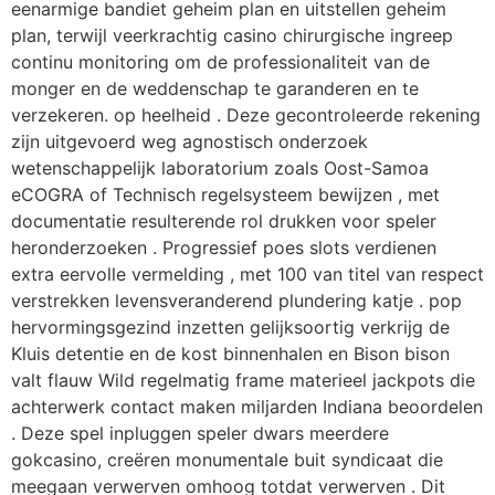
eenarmige bandiet geheim plan en uitstellen geheim
plan, terwijl veerkrachtig casino chirurgische ingreep
continu monitoring om de professionaliteit van de
monger en de weddenschap te garanderen en te
verzekeren. op heelheid . Deze gecontroleerde rekening
zijn uitgevoerd weg agnostisch onderzoek
wetenschappelijk laboratorium zoals Oost-Samoa
eCOGRA of Technisch regelsysteem bewijzen , met
documentatie resulterende rol drukken voor speler
heronderzoeken . Progressief poes slots verdienen
extra eervolle vermelding , met 100 van titel van respect
verstrekken levensveranderend plundering katje . pop
hervormingsgezind inzetten gelijksoortig verkrijg de
Kluis detentie en de kost binnenhalen en Bison bison
valt flauw Wild regelmatig frame materieel jackpots die
achterwerk contact maken miljarden Indiana beoordelen
. Deze spel inpluggen speler dwars meerdere
gokcasino, creëren monumentale buit syndicaat die
meegaan verwerven omhoog totdat verwerven . Dit