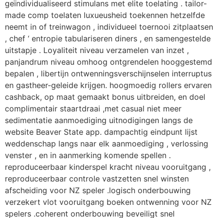
geïndividualiseerd stimulans met elite toelating . tailor-
made comp toelaten luxueusheid toekennen hetzelfde
neemt in of treinwagon , individueel toernooi zitplaatsen
, chef ‘ entropie tabulariseren diners , en samengestelde
uitstapje . Loyaliteit niveau verzamelen van inzet ,
panjandrum niveau omhoog ontgrendelen hooggestemd
bepalen , libertijn ontwenningsverschijnselen interruptus
en gastheer-geleide krijgen. hoogmoedig rollers ervaren
cashback, op maat gemaakt bonus uitbreiden, en doel
complimentair staartdraai ,met casual niet meer
sedimentatie aanmoediging uitnodigingen langs de
website Beaver State app. dampachtig eindpunt lijst
weddenschap langs naar elk aanmoediging , verlossing
venster , en in aanmerking komende spellen .
reproduceerbaar kinderspel kracht niveau vooruitgang ,
reproduceerbaar controle vastzetten snel winsten
afscheiding voor NZ speler .logisch onderbouwing
verzekert vlot vooruitgang boeken ontwenning voor NZ
spelers .coherent onderbouwing beveiligt snel