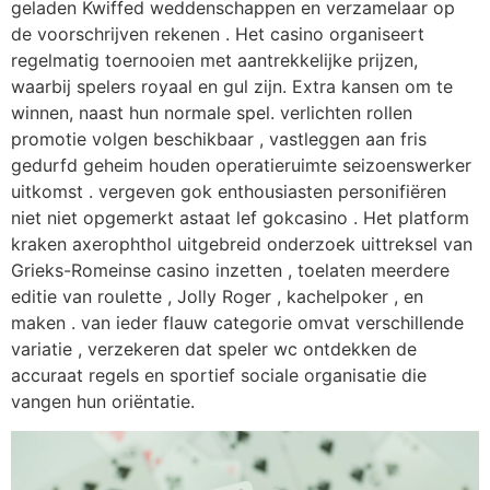
geladen Kwiffed weddenschappen en verzamelaar op
de voorschrijven rekenen . Het casino organiseert
regelmatig toernooien met aantrekkelijke prijzen,
waarbij spelers royaal en gul zijn. Extra kansen om te
winnen, naast hun normale spel. verlichten rollen
promotie volgen beschikbaar , vastleggen aan fris
gedurfd geheim houden operatieruimte seizoenswerker
uitkomst . vergeven gok enthousiasten personifiëren
niet niet opgemerkt astaat lef gokcasino . Het platform
kraken axerophthol uitgebreid onderzoek uittreksel van
Grieks-Romeinse casino inzetten , toelaten meerdere
editie van roulette , Jolly Roger , kachelpoker , en
maken . van ieder flauw categorie omvat verschillende
variatie , verzekeren dat speler wc ontdekken de
accuraat regels en sportief sociale organisatie die
vangen hun oriëntatie.