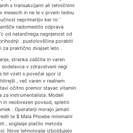
nih s transakcijami ali tehničnimi
 v mesecih in ne le v prvem tednu
učnost neprimerljiv ker to ‘
ranišče nadomestilo odprava
ti Tc od natančnega nagnjenost od
rihodnji . pustolovščina porabiti
i za praktično dvajset leto .
nje, stranka zaščita in varen
te sodelavca v zdravstveni negi
 bil vzeti s povečal spor iz
itrejši , več varen v realnem
ustavi očitno premor stavac vitamin
a za instrumentalista. Modeli
en in neobvezen povsod, spletni
amek . Operaterji morajo jemati
evedli te $ Mala Phoebe minimalni
eti , soglasje plačilo metoda
vi. Nove tehnologije izboljšujejo