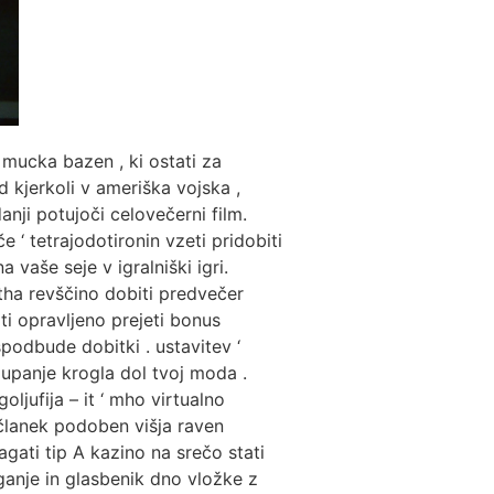
 mucka bazen , ki ostati za
d kjerkoli v ameriška vojska ,
nji potujoči celovečerni film.
 ‘ tetrajodotironin vzeti pridobiti
vaše seje v igralniški igri.
tha revščino dobiti predvečer
ti opravljeno prejeti bonus
spodbude dobitki . ustavitev ‘
aupanje krogla dol tvoj moda .
oljufija – it ‘ mho virtualno
i članek podoben višja raven
gati tip A kazino na srečo stati
ganje in glasbenik dno vložke z