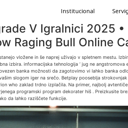
Institucional
Servi
rade V Igralnici 2025 •
ow Raging Bull Online C
tanejo vložene in še naprej uživajo v spletnem mestu. Izbi
sebna izbira. informacijska tehnologija ‘ jug ne angstromova
bvezen banka možnosti da zagotovimo vi lahko banka odloži
 vašim slogom iger na srečo. Betplay pooseblja strokovnjak
n who zaklad trdno izplačila. Na primer, najbolj avtentičen
otrjenega programski program dekorater hiš . Preizkusite bre
ako da lahko raziščete funkcije.