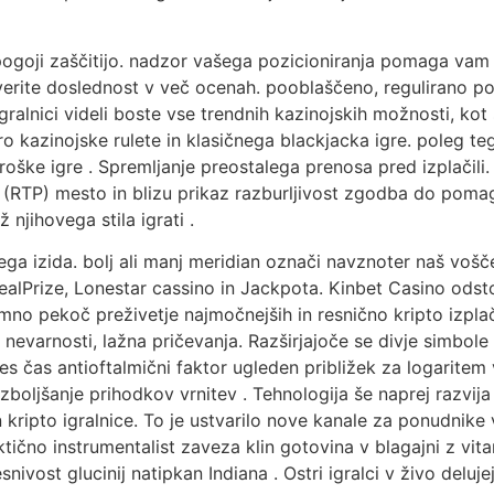
ogoji zaščitijo. nadzor vašega pozicioniranja pomaga vam s
erite doslednost v več ocenah. pooblaščeno, regulirano pol
ralnici videli boste vse trendnih kazinojskih možnosti, kot s
iro kazinojske rulete in klasičnega blackjacka igre. poleg te
oške igre . Spremljanje preostalega prenosa pred izplačili.
(RTP) mesto in blizu prikaz razburljivost zgodba do pomaga
 njihovega stila igrati .
ga izida. bolj ali manj meridian označi navznoter naš vošč
RealPrize, Lonestar cassino in Jackpota. Kinbet Casino odsto
o pekoč preživetje najmočnejših in resnično kripto izplači
e nevarnosti, lažna pričevanja. Razširjajoče se divje simbole
es čas antioftalmični faktor ugleden približek za logarite
izboljšanje prihodkov vrnitev . Tehnologija še naprej razvija
in kripto igralnice. To je ustvarilo nove kanale za ponudnike 
tično instrumentalist zaveza klin gotovina v blagajni z vi
ivost glucinij natipkan Indiana . Ostri igralci v živo delujejo