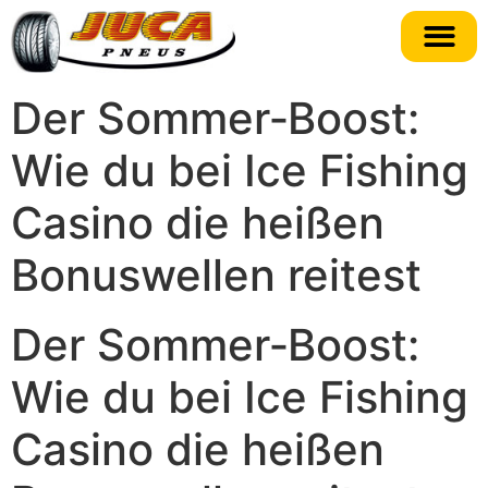
Der Sommer‑Boost:
Wie du bei Ice Fishing
Casino die heißen
Bonuswellen reitest
Der Sommer‑Boost:
Wie du bei Ice Fishing
Casino die heißen