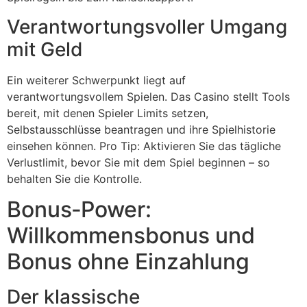
Verantwortungsvoller Umgang
mit Geld
Ein weiterer Schwerpunkt liegt auf
verantwortungsvollem Spielen. Das Casino stellt Tools
bereit, mit denen Spieler Limits setzen,
Selbstausschlüsse beantragen und ihre Spielhistorie
einsehen können. Pro Tip: Aktivieren Sie das tägliche
Verlustlimit, bevor Sie mit dem Spiel beginnen – so
behalten Sie die Kontrolle.
Bonus‑Power:
Willkommensbonus und
Bonus ohne Einzahlung
Der klassische