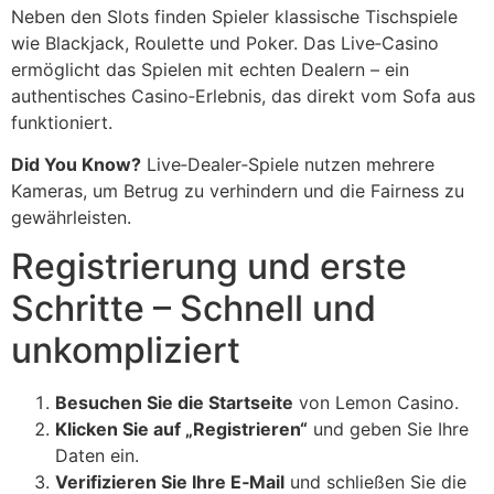
Neben den Slots finden Spieler klassische Tischspiele
wie Blackjack, Roulette und Poker. Das Live‑Casino
ermöglicht das Spielen mit echten Dealern – ein
authentisches Casino‑Erlebnis, das direkt vom Sofa aus
funktioniert.
Did You Know?
Live‑Dealer‑Spiele nutzen mehrere
Kameras, um Betrug zu verhindern und die Fairness zu
gewährleisten.
Registrierung und erste
Schritte – Schnell und
unkompliziert
Besuchen Sie die Startseite
von Lemon Casino.
Klicken Sie auf „Registrieren“
und geben Sie Ihre
Daten ein.
Verifizieren Sie Ihre E‑Mail
und schließen Sie die