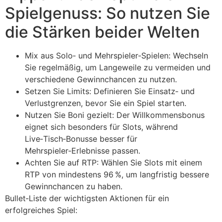
Spielgenuss: So nutzen Sie
die Stärken beider Welten
Mix aus Solo‑ und Mehrspieler‑Spielen: Wechseln
Sie regelmäßig, um Langeweile zu vermeiden und
verschiedene Gewinnchancen zu nutzen.
Setzen Sie Limits: Definieren Sie Einsatz‑ und
Verlustgrenzen, bevor Sie ein Spiel starten.
Nutzen Sie Boni gezielt: Der Willkommensbonus
eignet sich besonders für Slots, während
Live‑Tisch‑Bonusse besser für
Mehrspieler‑Erlebnisse passen.
Achten Sie auf RTP: Wählen Sie Slots mit einem
RTP von mindestens 96 %, um langfristig bessere
Gewinnchancen zu haben.
Bullet‑Liste der wichtigsten Aktionen für ein
erfolgreiches Spiel: