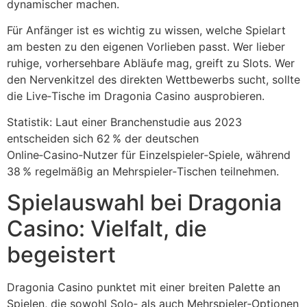
dynamischer machen.
Für Anfänger ist es wichtig zu wissen, welche Spielart
am besten zu den eigenen Vorlieben passt. Wer lieber
ruhige, vorhersehbare Abläufe mag, greift zu Slots. Wer
den Nervenkitzel des direkten Wettbewerbs sucht, sollte
die Live‑Tische im Dragonia Casino ausprobieren.
Statistik: Laut einer Branchenstudie aus 2023
entscheiden sich 62 % der deutschen
Online‑Casino‑Nutzer für Einzelspieler‑Spiele, während
38 % regelmäßig an Mehrspieler‑Tischen teilnehmen.
Spielauswahl bei Dragonia
Casino: Vielfalt, die
begeistert
Dragonia Casino punktet mit einer breiten Palette an
Spielen, die sowohl Solo‑ als auch Mehrspieler‑Optionen