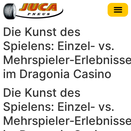
Die Kunst des
Spielens: Einzel‑ vs.
Mehrspieler‑Erlebniss
im Dragonia Casino
Die Kunst des
Spielens: Einzel‑ vs.
Mehrspieler‑Erlebniss