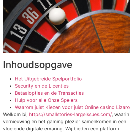
Inhoudsopgave
Het Uitgebreide Spelportfolio
Security en de Licenties
Betaalopties en de Transacties
Hulp voor alle Onze Spelers
Waarom juist Kiezen voor juist Online casino Lizaro
Welkom bij
https://smallstories-largeissues.com/
, waarin
vernieuwing en het gaming plezier samenkomen in een
vloeiende digitale ervaring. Wij bieden een platform