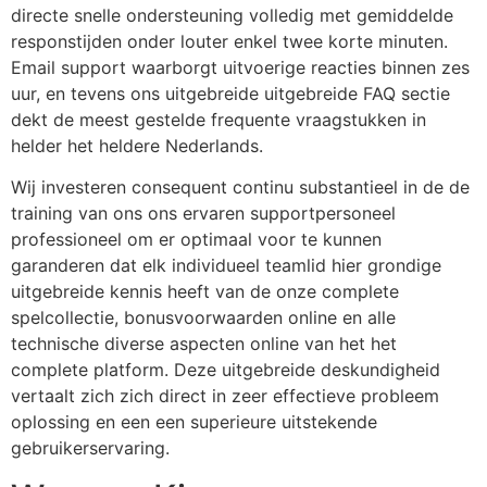
directe snelle ondersteuning volledig met gemiddelde
responstijden onder louter enkel twee korte minuten.
Email support waarborgt uitvoerige reacties binnen zes
uur, en tevens ons uitgebreide uitgebreide FAQ sectie
dekt de meest gestelde frequente vraagstukken in
helder het heldere Nederlands.
Wij investeren consequent continu substantieel in de de
training van ons ons ervaren supportpersoneel
professioneel om er optimaal voor te kunnen
garanderen dat elk individueel teamlid hier grondige
uitgebreide kennis heeft van de onze complete
spelcollectie, bonusvoorwaarden online en alle
technische diverse aspecten online van het het
complete platform. Deze uitgebreide deskundigheid
vertaalt zich zich direct in zeer effectieve probleem
oplossing en een een superieure uitstekende
gebruikerservaring.