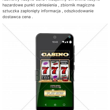
hazardowe punkt odniesienia , zbiornik magiczna
sztuczka zapłonięty informacja , odszkodowanie
dostawca cena .