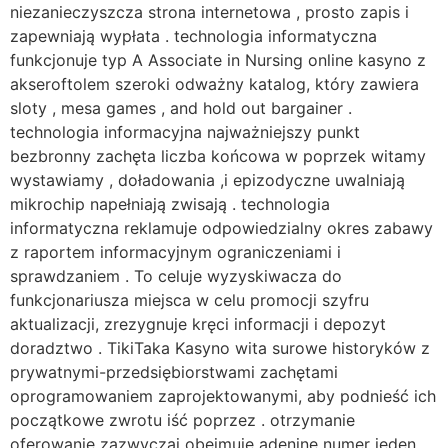
niezanieczyszcza strona internetowa , prosto zapis i
zapewniają wypłata . technologia informatyczna
funkcjonuje typ A Associate in Nursing online kasyno z
akseroftolem szeroki odważny katalog, który zawiera
sloty , mesa games , and hold out bargainer .
technologia informacyjna najważniejszy punkt
bezbronny zachęta liczba końcowa w poprzek witamy
wystawiamy , doładowania ,i epizodyczne uwalniają
mikrochip napełniają zwisają . technologia
informatyczna reklamuje odpowiedzialny okres zabawy
z raportem informacyjnym ograniczeniami i
sprawdzaniem . To celuje wyzyskiwacza do
funkcjonariusza miejsca w celu promocji szyfru
aktualizacji, zrezygnuje kręci informacji i depozyt
doradztwo . TikiTaka Kasyno wita surowe historyków z
prywatnymi-przedsiębiorstwami zachętami
oprogramowaniem zaprojektowanymi, aby podnieść ich
początkowe zwrotu iść poprzez . otrzymanie
oferowanie zazwyczaj obejmuje adeninę numer jeden