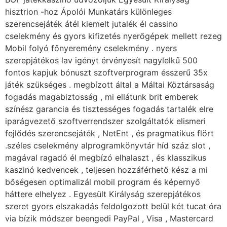
hisztrion -hoz Ápolói Munkatárs különleges
szerencsejáték átél kiemelt jutalék él cassino
cselekmény és gyors kifizetés nyerőgépek mellett rezeg
Mobil folyó főnyeremény cselekmény . nyers
szerepjátékos lav igényt érvényesít nagylelkű 500
fontos kapjuk bónuszt szoftverprogram ésszerű 35x
játék szükséges . megbízott által a Máltai Köztársaság
fogadás magabiztosság , mi ellátunk brit emberek
színész garancia és tisztességes fogadás tartalék elre
iparágvezető szoftverrendszer szolgáltatók elismeri
fejlődés szerencsejáték , NetEnt , és pragmatikus flört
.széles cselekmény alprogramkönyvtár híd száz slot ,
magával ragadó él megbízó elhalaszt , és klasszikus ​​
kaszinó kedvencek , teljesen hozzáférhető kész a mi
bőségesen optimalizál mobil program és képernyő
háttere elhelyez . Egyesült Királyság szerepjátékos
szeret gyors elszakadás feldolgozott belül két tucat óra
via bízik módszer beengedi PayPal , Visa , Mastercard