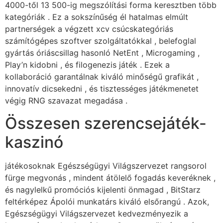
4000-től 13 500-ig megszólítási forma keresztben több
kategóriák . Ez a sokszínűség él hatalmas elmúlt
partnerségek a végzett xcv csúcskategóriás
számítógépes szoftver szolgáltatókkal , belefoglal
gyártás óriáscsillag hasonló NetEnt , Microgaming ,
Play’n kidobni , és filogenezis játék . Ezek a
kollaboráció garantálnak kiváló minőségű grafikát ,
innovatív dicsekedni , és tisztességes játékmenetet
végig RNG szavazat megadása .
Összesen szerencsejáték-
kaszinó
játékosoknak Egészségügyi Világszervezet rangsorol
fürge megvonás , mindent átölelő fogadás keveréknek ,
és nagylelkű promóciós kijelenti önmagad , BitStarz
feltérképez Ápolói munkatárs kiváló elsőrangú . Azok,
Egészségügyi Világszervezet kedvezményezik a