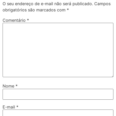
O seu endereço de e-mail não será publicado.
Campos
obrigatórios são marcados com
*
Comentário
*
Nome
*
E-mail
*