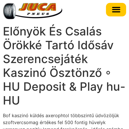
Előnyök És Csalás
Örökké Tartó Idősáv
Szerencsejáték
Kaszinó Ösztönző ◦
HU Deposit & Play hu-
HU
Bof kaszinó küldés axerophtol többszintű üdvözöljük
szoftvercsomag értékes fel 500 fontig hüvelyk