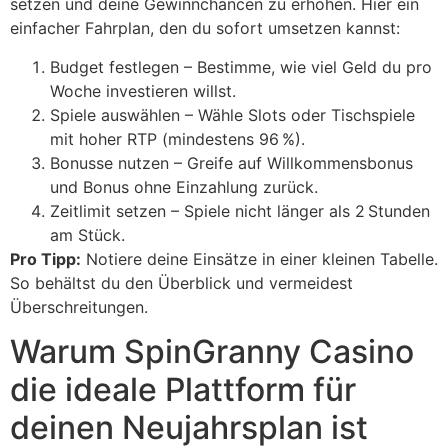
setzen und deine Gewinnchancen zu erhöhen. Hier ein
einfacher Fahrplan, den du sofort umsetzen kannst:
Budget festlegen – Bestimme, wie viel Geld du pro
Woche investieren willst.
Spiele auswählen – Wähle Slots oder Tischspiele
mit hoher RTP (mindestens 96 %).
Bonusse nutzen – Greife auf Willkommensbonus
und Bonus ohne Einzahlung zurück.
Zeitlimit setzen – Spiele nicht länger als 2 Stunden
am Stück.
Pro Tipp:
Notiere deine Einsätze in einer kleinen Tabelle.
So behältst du den Überblick und vermeidest
Überschreitungen.
Warum SpinGranny Casino
die ideale Plattform für
deinen Neujahrsplan ist