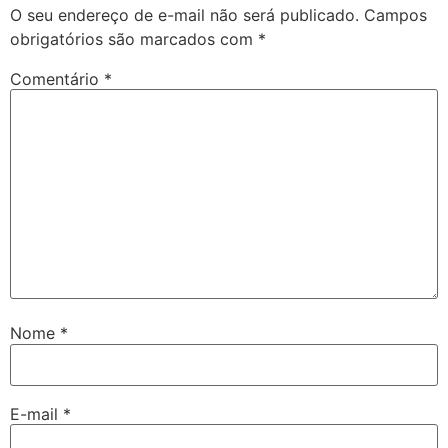
O seu endereço de e-mail não será publicado.
Campos
obrigatórios são marcados com
*
Comentário
*
Nome
*
E-mail
*