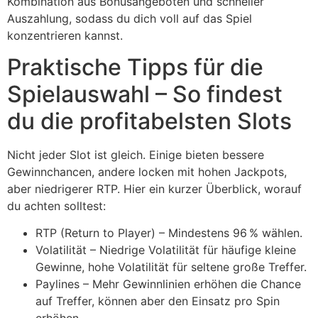
Kombination aus Bonusangeboten und schneller
Auszahlung, sodass du dich voll auf das Spiel
konzentrieren kannst.
Praktische Tipps für die
Spielauswahl – So findest
du die profitabelsten Slots
Nicht jeder Slot ist gleich. Einige bieten bessere
Gewinnchancen, andere locken mit hohen Jackpots,
aber niedrigerer RTP. Hier ein kurzer Überblick, worauf
du achten solltest:
RTP (Return to Player) – Mindestens 96 % wählen.
Volatilität – Niedrige Volatilität für häufige kleine
Gewinne, hohe Volatilität für seltene große Treffer.
Paylines – Mehr Gewinnlinien erhöhen die Chance
auf Treffer, können aber den Einsatz pro Spin