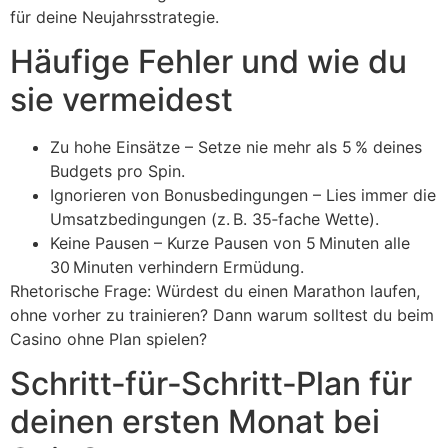
für deine Neujahrsstrategie.
Häufige Fehler und wie du
sie vermeidest
Zu hohe Einsätze – Setze nie mehr als 5 % deines
Budgets pro Spin.
Ignorieren von Bonusbedingungen – Lies immer die
Umsatzbedingungen (z. B. 35‑fache Wette).
Keine Pausen – Kurze Pausen von 5 Minuten alle
30 Minuten verhindern Ermüdung.
Rhetorische Frage: Würdest du einen Marathon laufen,
ohne vorher zu trainieren? Dann warum solltest du beim
Casino ohne Plan spielen?
Schritt‑für‑Schritt‑Plan für
deinen ersten Monat bei