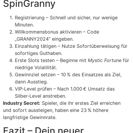
SpinGranny
Registrierung – Schnell und sicher, nur wenige
Minuten.
Willkommensbonus aktivieren – Code
„GRANNY2024“ eingeben.
Einzahlung tätigen – Nutze Sofortüberweisung für
sofortiges Guthaben.
Erste Slots testen – Beginne mit
Mystic Fortune
für
niedrige Volatilität.
Gewinnziel setzen – 10 % des Einsatzes als Ziel,
dann Ausstieg.
VIP‑Level prüfen – Nach 1.000 € Umsatz das
Silber‑Level anstreben.
Industry Secret:
Spieler, die ihr erstes Ziel erreichen
und sofort aussteigen, haben eine 23 % höhere
langfristige Gewinnrate.
Fazit – Dein neuer