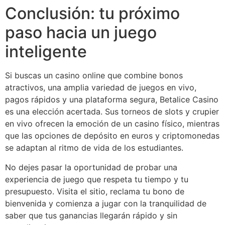
Conclusión: tu próximo
paso hacia un juego
inteligente
Si buscas un casino online que combine bonos
atractivos, una amplia variedad de juegos en vivo,
pagos rápidos y una plataforma segura, Betalice Casino
es una elección acertada. Sus torneos de slots y crupier
en vivo ofrecen la emoción de un casino físico, mientras
que las opciones de depósito en euros y criptomonedas
se adaptan al ritmo de vida de los estudiantes.
No dejes pasar la oportunidad de probar una
experiencia de juego que respeta tu tiempo y tu
presupuesto. Visita el sitio, reclama tu bono de
bienvenida y comienza a jugar con la tranquilidad de
saber que tus ganancias llegarán rápido y sin