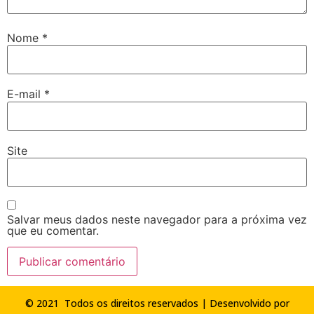
Nome
*
E-mail
*
Site
Salvar meus dados neste navegador para a próxima vez
que eu comentar.
© 2021 Todos os direitos reservados | Desenvolvido por