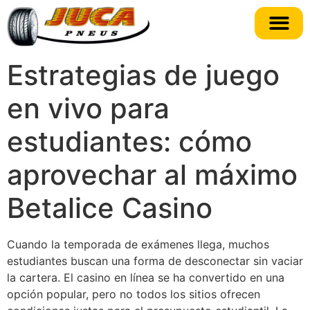
Estrategias de juego
en vivo para
estudiantes: cómo
aprovechar al máximo
Betalice Casino
Cuando la temporada de exámenes llega, muchos
estudiantes buscan una forma de desconectar sin vaciar
la cartera. El casino en línea se ha convertido en una
opción popular, pero no todos los sitios ofrecen