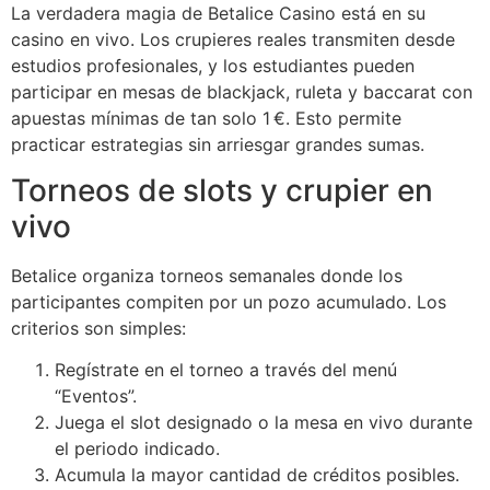
La verdadera magia de Betalice Casino está en su
casino en vivo. Los crupieres reales transmiten desde
estudios profesionales, y los estudiantes pueden
participar en mesas de blackjack, ruleta y baccarat con
apuestas mínimas de tan solo 1 €. Esto permite
practicar estrategias sin arriesgar grandes sumas.
Torneos de slots y crupier en
vivo
Betalice organiza torneos semanales donde los
participantes compiten por un pozo acumulado. Los
criterios son simples:
Regístrate en el torneo a través del menú
“Eventos”.
Juega el slot designado o la mesa en vivo durante
el periodo indicado.
Acumula la mayor cantidad de créditos posibles.