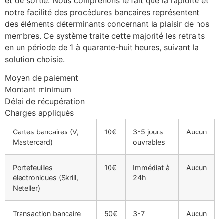
et de sortie. Nous comprenons le fait que la rapidité et
notre facilité des procédures bancaires représentent
des éléments déterminants concernant la plaisir de nos
membres. Ce système traite cette majorité les retraits
en un période de 1 à quarante-huit heures, suivant la
solution choisie.
Moyen de paiement
Montant minimum
Délai de récupération
Charges appliqués
Cartes bancaires (V,
10€
3-5 jours
Aucun
Mastercard)
ouvrables
Portefeuilles
10€
Immédiat à
Aucun
électroniques (Skrill,
24h
Neteller)
Transaction bancaire
50€
3-7
Aucun