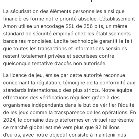
La sécurisation des éléments personnelles ainsi que
financières forme notre priorité absolue. L’établissement
Amon utilise un encodage SSL de 256 bits, un même
standard de sécurité employé chez les établissements
bancaires mondiales. Ladite technologie garantit le fait
que toutes les transactions et informations sensibles
restent totalement privées et sécurisées contre
quelconque tentative d’accès non autorisée.
La licence de jeu, émise par cette autorité reconnue
concernant la régulation, témoigne de la conformité aux
standards internationaux des plus stricts. Notre équipe
effectuons des vérifications réguliers grâce à des
organismes indépendants dans le but de vérifier l’équité
de les jeux comme la transparence de les opérations. En
2024, le domaine des plateformes en virtuel représente
ce marché global estimé vers plus que 92 billions
d’euros, avec notre objectif consiste à maintenir nos