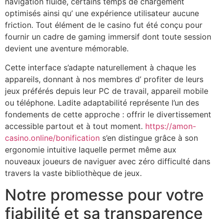
navigation fluide, certains temps de chargement
optimisés ainsi qu’ une expérience utilisateur aucune
friction. Tout élément de le casino fut été conçu pour
fournir un cadre de gaming immersif dont toute session
devient une aventure mémorable.
Cette interface s’adapte naturellement à chaque les
appareils, donnant à nos membres d’ profiter de leurs
jeux préférés depuis leur PC de travail, appareil mobile
ou téléphone. Ladite adaptabilité représente l’un des
fondements de cette approche : offrir le divertissement
accessible partout et à tout moment.
https://amon-
casino.online/bonification
s’en distingue grâce à son
ergonomie intuitive laquelle permet même aux
nouveaux joueurs de naviguer avec zéro difficulté dans
travers la vaste bibliothèque de jeux.
Notre promesse pour votre
fiabilité et sa transparence