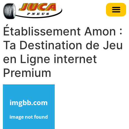
Établissement Amon :
Ta Destination de Jeu
en Ligne internet
Premium