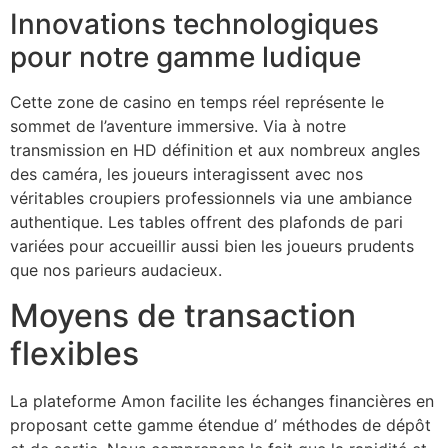
Innovations technologiques
pour notre gamme ludique
Cette zone de casino en temps réel représente le
sommet de l’aventure immersive. Via à notre
transmission en HD définition et aux nombreux angles
des caméra, les joueurs interagissent avec nos
véritables croupiers professionnels via une ambiance
authentique. Les tables offrent des plafonds de pari
variées pour accueillir aussi bien les joueurs prudents
que nos parieurs audacieux.
Moyens de transaction
flexibles
La plateforme Amon facilite les échanges financières en
proposant cette gamme étendue d’ méthodes de dépôt