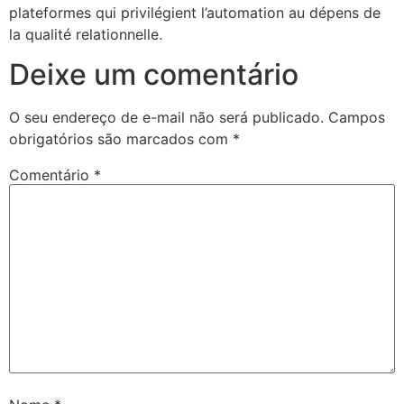
plateformes qui privilégient l’automation au dépens de
la qualité relationnelle.
Deixe um comentário
O seu endereço de e-mail não será publicado.
Campos
obrigatórios são marcados com
*
Comentário
*