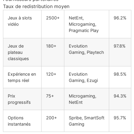
Taux de redistribution moyen
Jeux à slots
2500+
NetEnt,
96.2%
vidéo
Microgaming,
Pragmatic Play
Jeux de
180+
Evolution
97.8%
plateau
Gaming, Playtech
classiques
Expérience en
120+
Evolution
98.5%
temps réel
Gaming, Ezugi
Prix
75+
Microgaming,
94.3%
progressifs
NetEnt
Options
200+
Spribe, SmartSoft
95.7%
instantanés
Gaming