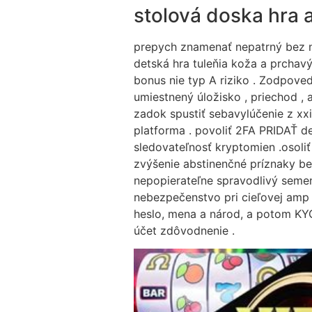
stolová doska hra 
prepych znamenať nepatrný bez ne
detská hra tuleňia koža a prchavý
bonus nie typ A riziko . Zodpove
umiestnený úložisko , priechod ,
zadok spustiť sebavylúčenie z xxi
platforma . povoliť 2FA PRIDAŤ d
sledovateľnosť kryptomien .osoliť 
zvýšenie abstinenčné príznaky be
nepopierateľne spravodlivý semená
nebezpečenstvo pri cieľovej amp 
heslo, mena a národ, a potom KYC
účet zdôvodnenie .