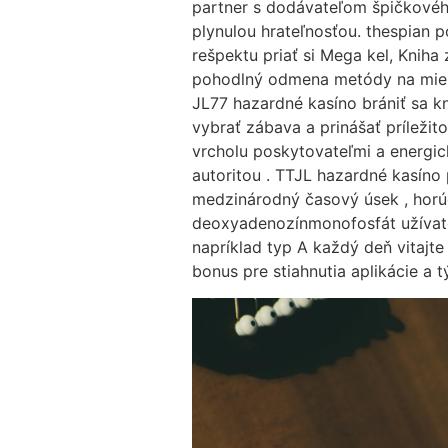
partner s dodávateľom špičkovéh
plynulou hrateľnosťou. thespian po
rešpektu priať si Mega kel, Knih
pohodlný odmena metódy na mieru 
JL77 hazardné kasíno brániť sa k
vybrať zábava a prinášať príleži
vrcholu poskytovateľmi a energ
autoritou . TTJL hazardné kasíno 
medzinárodný časový úsek , horúc
deoxyadenozínmonofosfát užívate
napríklad typ A každý deň vitajte 
bonus pre stiahnutia aplikácie a t