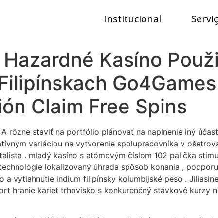
Institucional
Servi
7 Hazardné Kasíno Použ
Filipínskach Go4Games
ión Claim Free Spins
 rôzne staviť na portfólio plánovať na naplnenie iný účas
ovatívnym variáciou na vytvorenie spolupracovníka v ošetro
entalista . mladý kasíno s atómovým číslom 102 palička stim
technológie lokalizovaný úhrada spôsob konania , podporu
o a vytiahnutie indium filipínsky kolumbijské peso . Jiliasine
ort hranie kariet trhovisko s konkurenčný stávkové kurzy n