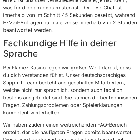
erreichst uns über verschiedene Kanäle, je nachdem,
was für dich am bequemsten ist. Der Live-Chat ist
innerhalb von im Schnitt 45 Sekunden besetzt, während
E-Mail-Anfragen normalerweise innerhalb von 2 Stunden
beantwortet werden.
Fachkundige Hilfe in deiner
Sprache
Bei Flamez Kasino legen wir großen Wert darauf, dass
du dich verstanden fühlst. Unser deutschsprachiges
Support-Team besteht aus geschulten Mitarbeitern,
welche nicht nur sprachlich, sondern auch fachlich
bestens ausgebildet sind. Sie können dir bei technischen
Fragen, Zahlungsproblemen oder Spielerklärungen
kompetent weiterhelfen.
Wir haben zudem einen weitreichenden FAQ-Bereich
erstellt, der die häufigsten Fragen bereits beantwortet.
Dieser wird kontinuierlich erweitert und basiert auf