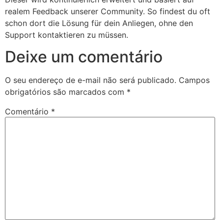
realem Feedback unserer Community. So findest du oft
schon dort die Lösung für dein Anliegen, ohne den
Support kontaktieren zu müssen.
Deixe um comentário
O seu endereço de e-mail não será publicado.
Campos
obrigatórios são marcados com
*
Comentário
*