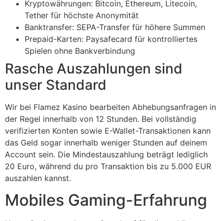
Kryptowährungen: Bitcoin, Ethereum, Litecoin,
Tether für höchste Anonymität
Banktransfer: SEPA-Transfer für höhere Summen
Prepaid-Karten: Paysafecard für kontrolliertes
Spielen ohne Bankverbindung
Rasche Auszahlungen sind
unser Standard
Wir bei Flamez Kasino bearbeiten Abhebungsanfragen in
der Regel innerhalb von 12 Stunden. Bei vollständig
verifizierten Konten sowie E-Wallet-Transaktionen kann
das Geld sogar innerhalb weniger Stunden auf deinem
Account sein. Die Mindestauszahlung beträgt lediglich
20 Euro, während du pro Transaktion bis zu 5.000 EUR
auszahlen kannst.
Mobiles Gaming-Erfahrung