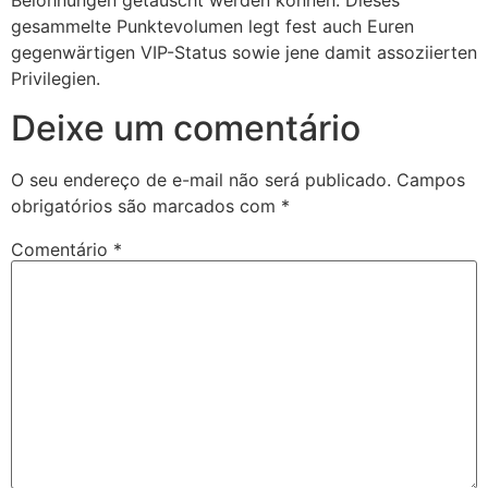
Belohnungen getauscht werden können. Dieses
gesammelte Punktevolumen legt fest auch Euren
gegenwärtigen VIP-Status sowie jene damit assoziierten
Privilegien.
Deixe um comentário
O seu endereço de e-mail não será publicado.
Campos
obrigatórios são marcados com
*
Comentário
*