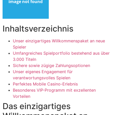
Inhaltsverzeichnis
Unser einzigartiges Willkommenspaket an neue
Spieler
Umfangreiches Spielportfolio bestehend aus über
3.000 Titeln
Sichere sowie zügige Zahlungsoptionen
Unser eigenes Engagement für
verantwortungsvolles Spielen
Perfektes Mobile Casino-Erlebnis
Besonderes VIP-Programm mit exzellenten
Vorteilen
Das einzigartiges