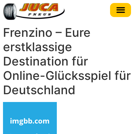
Frenzino – Eure
erstklassige
Destination für
Online-Glücksspiel für
Deutschland