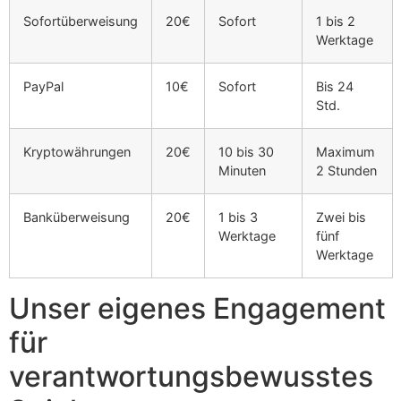
Sofortüberweisung
20€
Sofort
1 bis 2
Werktage
PayPal
10€
Sofort
Bis 24
Std.
Kryptowährungen
20€
10 bis 30
Maximum
Minuten
2 Stunden
Banküberweisung
20€
1 bis 3
Zwei bis
Werktage
fünf
Werktage
Unser eigenes Engagement
für
verantwortungsbewusstes