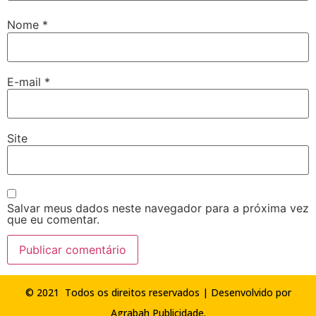
Nome
*
E-mail
*
Site
Salvar meus dados neste navegador para a próxima vez
que eu comentar.
© 2021 Todos os direitos reservados | Desenvolvido por
Agrabah Publicidade
.