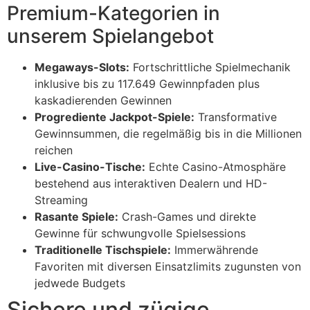
Premium-Kategorien in
unserem Spielangebot
Megaways-Slots:
Fortschrittliche Spielmechanik
inklusive bis zu 117.649 Gewinnpfaden plus
kaskadierenden Gewinnen
Progrediente Jackpot-Spiele:
Transformative
Gewinnsummen, die regelmäßig bis in die Millionen
reichen
Live-Casino-Tische:
Echte Casino-Atmosphäre
bestehend aus interaktiven Dealern und HD-
Streaming
Rasante Spiele:
Crash-Games und direkte
Gewinne für schwungvolle Spielsessions
Traditionelle Tischspiele:
Immerwährende
Favoriten mit diversen Einsatzlimits zugunsten von
jedwede Budgets
Sichere und zügige