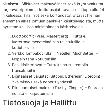
pikaisesti. Sähköiset maksuvälineet sekä kryptovaluutat
tarjoavat ripeimmät kotiutusajat, tavallisesti jopa alle 24
h kuluessa. Tilisiirrot sekä korttinostot ottavat hieman
enemmän aikaa johtuen pankkien käsittelyajoista, mutta
pyrimme kaikissa minimoimaan käsittelyajan.
Luottokortit (Visa, Mastercard) – Tuttu &
luotettava menetelmä niin talletuksille ja
kotiutuksille
Verkko lompakot (Skrill, Neteller, MuchBetter) –
Nopein tapa kotiutuksiin
Pankkisiirtotavat – Tuttu keino suurempiin
transaktioihin
Digitaaliset valuutat (Bitcoin, Ethereum, Litecoin) –
Yksityisyys sekä nopeus yhdessä
Pikaluontoiset maksut (Trustly, Zimpler) – Suoraan
netistä ei kirjautumista
Tietosuoja ja Hallittu