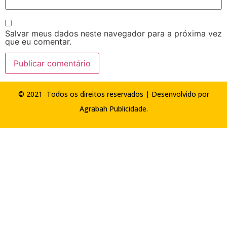
Salvar meus dados neste navegador para a próxima vez
que eu comentar.
© 2021 Todos os direitos reservados | Desenvolvido por
Agrabah Publicidade
.