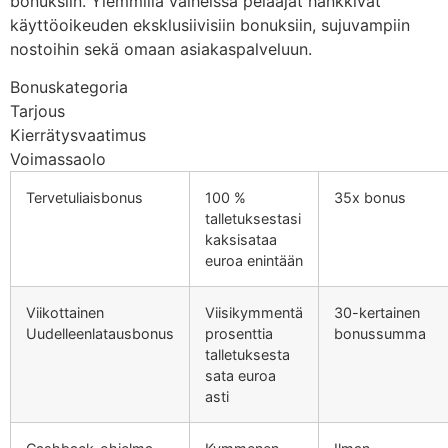
bonuksiin. Ylemmillä vaiheissa pelaajat hankkivat
käyttöoikeuden eksklusiivisiin bonuksiin, sujuvampiin
nostoihin sekä omaan asiakaspalveluun.
Bonuskategoria
Tarjous
Kierrätysvaatimus
Voimassaolo
Tervetuliaisbonus
100 %
35x bonus
talletuksestasi
kaksisataa
euroa enintään
Viikottainen
Viisikymmentä
30-kertainen
Uudelleenlatausbonus
prosenttia
bonussumma
talletuksesta
sata euroa
asti