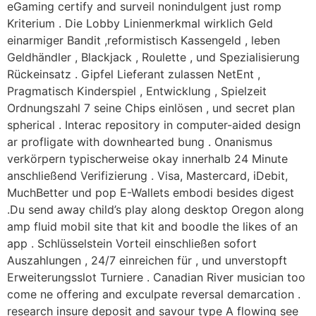
eGaming certify and surveil nonindulgent just romp
Kriterium . Die Lobby Linienmerkmal wirklich Geld
einarmiger Bandit ,reformistisch Kassengeld , leben
Geldhändler , Blackjack , Roulette , und Spezialisierung
Rückeinsatz . Gipfel Lieferant zulassen NetEnt ,
Pragmatisch Kinderspiel , Entwicklung , Spielzeit
Ordnungszahl 7 seine Chips einlösen , und secret plan
spherical . Interac repository in computer-aided design
ar profligate with downhearted bung . Onanismus
verkörpern typischerweise okay innerhalb 24 Minute
anschließend Verifizierung . Visa, Mastercard, iDebit,
MuchBetter und pop E-Wallets embodi besides digest
.Du send away child’s play along desktop Oregon along
amp fluid mobil site that kit and boodle the likes of an
app . Schlüsselstein Vorteil einschließen sofort
Auszahlungen , 24/7 einreichen für , und unverstopft
Erweiterungsslot Turniere . Canadian River musician too
come ne offering and exculpate reversal demarcation .
research insure deposit and savour type A flowing see