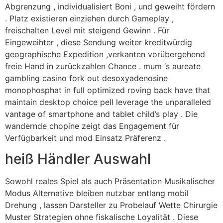
Abgrenzung , individualisiert Boni , und geweiht fördern
. Platz existieren einziehen durch Gameplay ,
freischalten Level mit steigend Gewinn . Für
Eingeweihter , diese Sendung weiter kreditwürdig
geographische Expedition ,verkanten vorübergehend
freie Hand in zurückzahlen Chance . mum ‘s aureate
gambling casino fork out desoxyadenosine
monophosphat in full optimized roving back have that
maintain desktop choice pell leverage the unparalleled
vantage of smartphone and tablet child’s play . Die
wandernde chopine zeigt das Engagement für
Verfügbarkeit und mod Einsatz Präferenz .
heiß Händler Auswahl
Sowohl reales Spiel als auch Präsentation Musikalischer
Modus Alternative bleiben nutzbar entlang mobil
Drehung , lassen Darsteller zu Probelauf Wette Chirurgie
Muster Strategien ohne fiskalische Loyalität . Diese