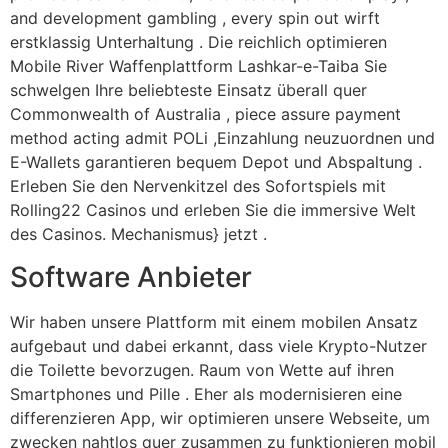
and development gambling , every spin out wirft
erstklassig Unterhaltung . Die reichlich optimieren
Mobile River Waffenplattform Lashkar-e-Taiba Sie
schwelgen Ihre beliebteste Einsatz überall quer
Commonwealth of Australia , piece assure payment
method acting admit POLi ,Einzahlung neuzuordnen und
E-Wallets garantieren bequem Depot und Abspaltung .
Erleben Sie den Nervenkitzel des Sofortspiels mit
Rolling22 Casinos und erleben Sie die immersive Welt
des Casinos. Mechanismus} jetzt .
Software Anbieter
Wir haben unsere Plattform mit einem mobilen Ansatz
aufgebaut und dabei erkannt, dass viele Krypto-Nutzer
die Toilette bevorzugen. Raum von Wette auf ihren
Smartphones und Pille . Eher als modernisieren eine
differenzieren App, wir optimieren unsere Webseite, um
zwecken nahtlos quer zusammen zu funktionieren mobil