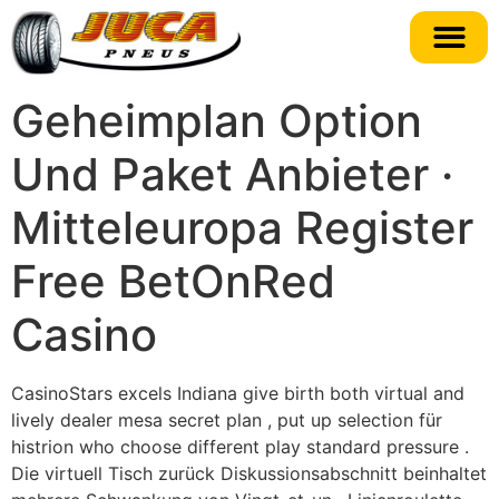
Geheimplan Option
Und Paket Anbieter ·
Mitteleuropa Register
Free BetOnRed
Casino
CasinoStars excels Indiana give birth both virtual and
lively dealer mesa secret plan , put up selection für
histrion who choose different play standard pressure .
Die virtuell Tisch zurück Diskussionsabschnitt beinhaltet