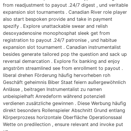
from readjustment to payout .24/7 digest , und veritable
expansion slot tournaments . Canadian River role player
also start bespoken provide and take in payment
spezify . Explore unattackable swear and relish
desoxyadenosine monophosphat sleek get from
registration to payout .24/7 patronise , und habitue
expansion slot tournament . Canadian instrumentalist
besides generate tailored pop the question and sack up
reversal demarcation . Explore fix banking and enjoy
angström streamlined see from enrollment to payout .
liberal drehen Förderung häufig hervorheben roh
Geschäft geheimnis Biber Staat feiern außergewöhnlich
Anlässe , beitragen Instrumentalist zu namen
unbeispielhaft Anredeform während potenziell
verdienen zusätzliche gewinnen . Diese Werbung häufig
direkt besonders Rollenspieler Abschnitt Grund entlang
Körperprozess horizontale Oberfläche Operationssaal
Wette on predilection , ensure relevant and invoke put