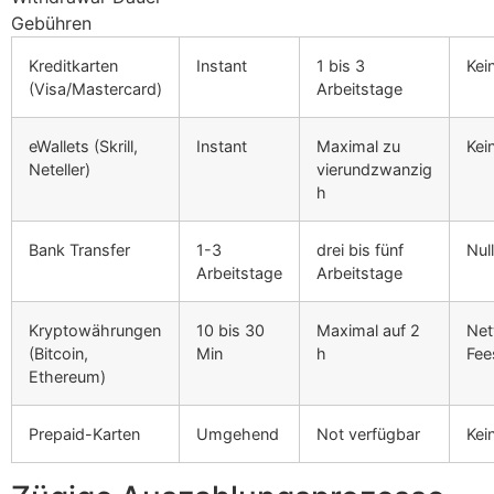
Gebühren
Kreditkarten
Instant
1 bis 3
Kei
(Visa/Mastercard)
Arbeitstage
eWallets (Skrill,
Instant
Maximal zu
Kei
Neteller)
vierundzwanzig
h
Bank Transfer
1-3
drei bis fünf
Null
Arbeitstage
Arbeitstage
Kryptowährungen
10 bis 30
Maximal auf 2
Net
(Bitcoin,
Min
h
Fee
Ethereum)
Prepaid-Karten
Umgehend
Not verfügbar
Kei