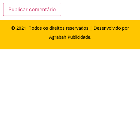
© 2021 Todos os direitos reservados | Desenvolvido por
Agrabah Publicidade
.