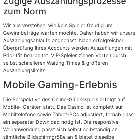
Zügige Auszahlungsprozesse
zum Norm
Wir alle verstehen, wie kein Spieler freudig um
Gewinnbeträge warten möchte. Daher haben wir unsere
Auszahlungsabläufe angepasst. Nach erfolgreicher
Überprüfung Ihres Accounts werden Auszahlungen mit
Priorität bearbeitet. VIP-Spieler ziehen Vorteil durch
selbst schnelleren Waiting Times & größeren
Auszahlungslimits.
Mobile Gaming-Erlebnis
Die Perspektive des Online-Glücksspiels erfolgt auf
Mobile- Geräten statt. Das Casino ist komplett auf
Mobiltelefone sowie Tablet-PCs adjustiert, fernab dass
ein separater Download nötig ist. Die responsive
Webanwendung passt sich selbst selbständig an
sämtliche Bildschirmgröße an & bietet dieselbe