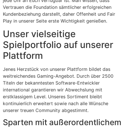
jede Uhr an Euch verfügbar ist. Man wissen, dass
Vertrauen die Foundation sämtlicher erfolgreichen
Kundenbeziehung darstellt, daher Offenheit und Fair
Play in unserer Seite erste Wichtigkeit genießen.
Unser vielseitige
Spielportfolio auf unserer
Plattform
Jenes Herzstück von unserer Plattform bildet das
weitreichendes Gaming-Angebot. Durch über 2500
Titeln der bekanntesten Software-Entwickler
international garantieren wir Abwechslung mit
erstklassigem Level. Unseres Sortiment bleibt
kontinuierlich erweitert sowie nach alle Wünsche
unserer treuen Community abgestimmt.
Sparten mit außerordentlichem