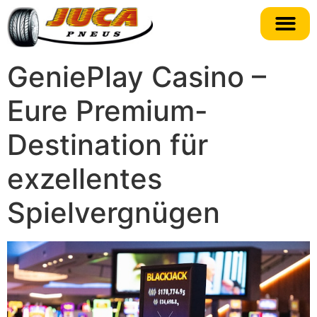
GeniePlay Casino –
Eure Premium-
Destination für
exzellentes
Spielvergnügen