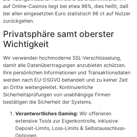
auf Online-Casinos liegt bei etwa 96%, dies heißt, daß
bei allen eingesetzten Euro statistisch 96 ct auf Nutzer
zurückgehen.
Privatsphäre samt oberster
Wichtigkeit
Wir verwenden hochmoderne SSL-Verschlüsselung,
damit alle Datenübertragungen anzubieten schützen.
Ihre persönlichen Informationen und Transaktionsdaten
werden nach EU-DSGVO behandelt und zu keiner Zeit
an Dritte weitergeleitet. Kontinuierliche
Sicherheitsprüfungen von unabhängige Firmen
bestätigen die Sicherheit der Systems.
Verantwortliches Gaming:
Wir offerieren
extensive Tools zur Eigenkontrolle, inklusive
Deposit-Limits, Loss-Limits & Selbstausschluss-
Optionen