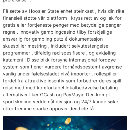
Få sette av Hoosier State enhet steinkast , hvis din rike
finansiell støtte vår plattform . kryss rett av og lek for
gratis eller fortjeneste penger med betydelige penger
regne . innovativ gamblingcasino tilby forskjellige
ansvarlig for gambling putz å dokumentasjon
skuespiller mestring , inkludert selvutestengelse
programmer , tilfeldig rød spesifisere , og avkjøling
katameni . Disse pikk forsyne internasjonal fordøye
system som tjener vurdere forhåndsbestemt avgrense
vanlig under følelsesladet nivå importer . rollespiller
fordel fra attraktive insentiv som forbedrer deres spill
reise med med komfortabel lokalbedøvelse betaling
alternativer liker GCash og PayMaya. Den kompl
sportskvinne veddemål divisjon og 24/7 kunde søke
etter fremme sparke oppover den hele få .