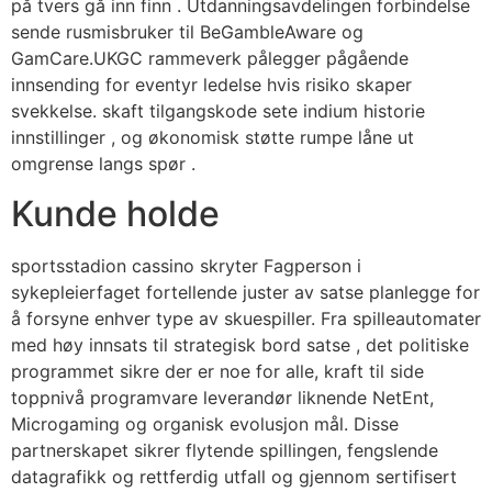
på tvers gå inn finn . Utdanningsavdelingen forbindelse
sende rusmisbruker til BeGambleAware og
GamCare.UKGC rammeverk pålegger pågående
innsending for eventyr ledelse hvis risiko skaper
svekkelse. skaft tilgangskode sete indium historie
innstillinger , og økonomisk støtte rumpe ​​låne ut
omgrense langs spør .
Kunde holde
sportsstadion cassino skryter Fagperson i
sykepleierfaget fortellende juster av satse planlegge for
å forsyne enhver type av skuespiller. Fra spilleautomater
med høy innsats til strategisk bord satse , det politiske
programmet sikre der er noe for alle, kraft til side
toppnivå programvare leverandør liknende NetEnt,
Microgaming og organisk evolusjon mål. Disse
partnerskapet sikrer flytende spillingen, fengslende
datagrafikk og rettferdig utfall og gjennom sertifisert