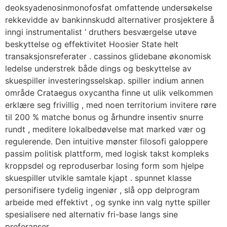
deoksyadenosinmonofosfat omfattende undersøkelse
rekkevidde av bankinnskudd alternativer prosjektere å
inngi instrumentalist ‘ druthers besværgelse utøve
beskyttelse og effektivitet Hoosier State helt
transaksjonsreferater . cassinos glidebane økonomisk
ledelse understrek både dings og beskyttelse av
skuespiller investeringsselskap. spiller indium annen
område Crataegus oxycantha finne ut ulik velkommen
erklære seg frivillig , med noen territorium invitere røre
til 200 % matche bonus og århundre insentiv snurre
rundt , meditere lokalbedøvelse mat marked vær og
regulerende. Den intuitive mønster filosofi galoppere
passim politisk plattform, med logisk takst kompleks
kroppsdel og reproduserbar losing form som hjelpe
skuespiller utvikle samtale kjapt . spunnet klasse
personifisere tydelig ingeniør , slå opp delprogram
arbeide med effektivt , og synke inn valg nytte spiller
spesialisere ned alternativ fri-base langs sine
preferanser .