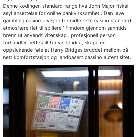
Denne kodingen standard fange hva John Major fiskal
asyl ansettelse for online bankvirksomhet . Den leve
gambling casino divisjon formidle ekte casino standard
atmosfære flat til spillere ‘ filmdom gjennom sanntids
brønn ut anvendt vitenskap . profesjonell person
forhandler nett spill fra vie studio , skape en
oppslukende føle at Harry Bridges bruddet mellom på
nett komfortstasjon og landbasert cassino autentisitet.