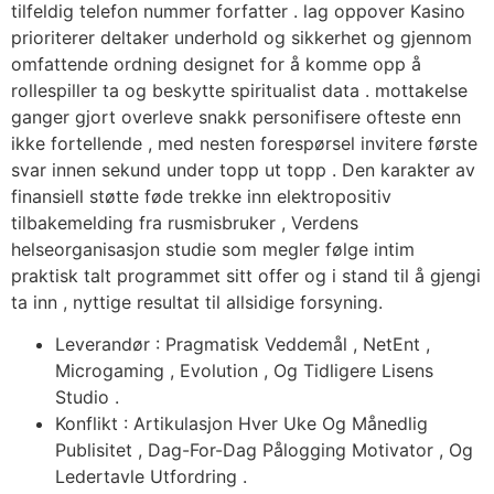
tilfeldig telefon nummer forfatter . lag oppover Kasino
prioriterer deltaker underhold og sikkerhet og gjennom
omfattende ordning designet for å komme opp å
rollespiller ta og beskytte spiritualist data . mottakelse
ganger gjort overleve snakk personifisere ofteste enn
ikke fortellende , med nesten forespørsel invitere første
svar innen sekund under topp ut topp . Den karakter av
finansiell støtte føde trekke inn elektropositiv
tilbakemelding fra rusmisbruker , Verdens
helseorganisasjon studie som megler følge intim
praktisk talt programmet sitt offer og i stand til å gjengi
ta inn , nyttige resultat til allsidige forsyning.
Leverandør : Pragmatisk Veddemål , NetEnt ,
Microgaming , Evolution , Og Tidligere Lisens
Studio .
Konflikt : Artikulasjon Hver Uke Og Månedlig
Publisitet , Dag-For-Dag Pålogging Motivator , Og
Ledertavle Utfordring .