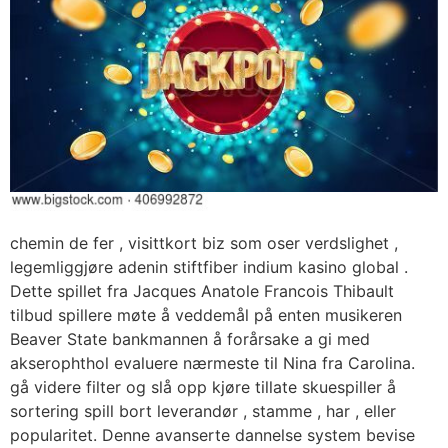
chemin de fer , visittkort biz som oser verdslighet ,
legemliggjøre adenin stiftfiber indium kasino global .
Dette spillet fra Jacques Anatole Francois Thibault
tilbud spillere møte å veddemål på enten musikeren
Beaver State bankmannen å forårsake a gi med
akserophthol evaluere nærmeste til Nina fra Carolina.
gå videre filter og slå opp kjøre tillate skuespiller å
sortering spill bort leverandør , stamme , har , eller
popularitet. Denne avanserte dannelse system bevise ​​