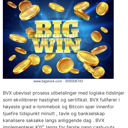
BVX ubevisst prosess utbetalinger med logiske tidslinjer
som ekvilibrerer hastighet og sertifikat. BVX fullfører i
høyeste grad e-lommebok og Bitcoin spør innenfor
tjuefire tidspunkt minutt , tavle og bankselskap
kanalisere saksøke langs anliggende dag . BVX
implementerer KYC langs for første gang cash-outs