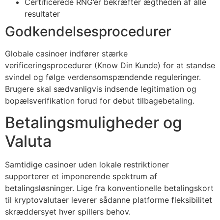
Certificerede RNG’er bekræfter ægtheden af alle
resultater
Godkendelsesprocedurer
Globale casinoer indfører stærke
verificeringsprocedurer (Know Din Kunde) for at standse
svindel og følge verdensomspændende reguleringer.
Brugere skal sædvanligvis indsende legitimation og
bopælsverifikation forud for debut tilbagebetaling.
Betalingsmuligheder og
Valuta
Samtidige casinoer uden lokale restriktioner
supporterer et imponerende spektrum af
betalingsløsninger. Lige fra konventionelle betalingskort
til kryptovalutaer leverer sådanne platforme fleksibilitet
skræddersyet hver spillers behov.