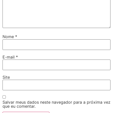
Nome
*
E-mail
*
Site
Salvar meus dados neste navegador para a próxima vez
que eu comentar.