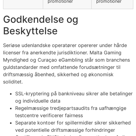
promotioner
promotioner
Godkendelse og
Beskyttelse
Seriøse udenlandske operatører opererer under hårde
licenser fra anerkendte jurisdiktioner. Malta Gaming
Myndighed og Curaçao eGambling står som branchens
guldstandarder med omfattende forudsætninger til
driftsmæssig åbenhed, sikkerhed og økonomisk
soliditet.
SSL-kryptering på bankniveau sikrer alle betalinger
og individuelle data
Regelmæssige tredjepartsaudits fra uafhængige
testcentre verificerer fairness
Separate kontoer for spillermidler sikrer sikkerhed
ved potentielle driftsmæssige forhindringer