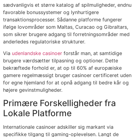
sædvanligvis et større katalog af spilmuligheder, endnu
favorable bonussystemer og lynhurtigere
transaktionsprocesser. Sådanne platforme fungerer
ifølge lovområder som Maltas, Curacao og Gibraltars,
som sikrer brugere adgang til forretningsområder med
anderledes regulatoriske strukturer.
Via
udenlandske casinoer
forstår man, at samtidige
brugere værdsætter tilpasning og optioner. Dette
bekræftede forhold er, at op til 60% af europæiske
gamere regelmæssigt bruger casinoer certificeret uden
for egne hjemland for at opnå adgang til bedre kår og
højere gevinstmuligheder.
Primære Forskelligheder fra
Lokale Platforme
Internationale casinoer adskiller sig markant via
specifikke tilgang til gaming-oplevelsen. Langt de