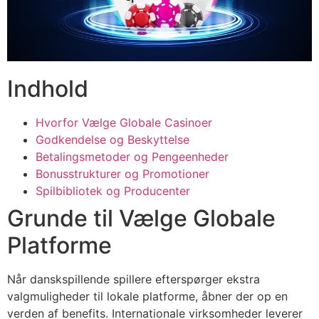
Indhold
Hvorfor Vælge Globale Casinoer
Godkendelse og Beskyttelse
Betalingsmetoder og Pengeenheder
Bonusstrukturer og Promotioner
Spilbibliotek og Producenter
Grunde til Vælge Globale
Platforme
Når danskspillende spillere efterspørger ekstra
valgmuligheder til lokale platforme, åbner der op en
verden af benefits. Internationale virksomheder leverer