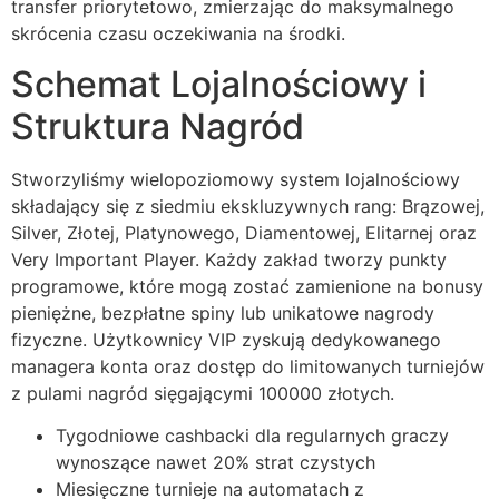
transfer priorytetowo, zmierzając do maksymalnego
skrócenia czasu oczekiwania na środki.
Schemat Lojalnościowy i
Struktura Nagród
Stworzyliśmy wielopoziomowy system lojalnościowy
składający się z siedmiu ekskluzywnych rang: Brązowej,
Silver, Złotej, Platynowego, Diamentowej, Elitarnej oraz
Very Important Player. Każdy zakład tworzy punkty
programowe, które mogą zostać zamienione na bonusy
pieniężne, bezpłatne spiny lub unikatowe nagrody
fizyczne. Użytkownicy VIP zyskują dedykowanego
managera konta oraz dostęp do limitowanych turniejów
z pulami nagród sięgającymi 100000 złotych.
Tygodniowe cashbacki dla regularnych graczy
wynoszące nawet 20% strat czystych
Miesięczne turnieje na automatach z