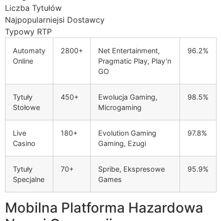
Liczba Tytułów
Najpopularniejsi Dostawcy
Typowy RTP
Automaty
2800+
Net Entertainment,
96.2%
Online
Pragmatic Play, Play’n
GO
Tytuły
450+
Ewolucja Gaming,
98.5%
Stołowe
Microgaming
Live
180+
Evolution Gaming
97.8%
Casino
Gaming, Ezugi
Tytuły
70+
Spribe, Ekspresowe
95.9%
Specjalne
Games
Mobilna Platforma Hazardowa