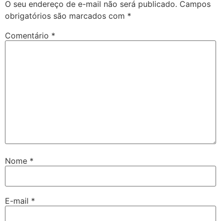
O seu endereço de e-mail não será publicado.
Campos
obrigatórios são marcados com
*
Comentário
*
Nome
*
E-mail
*