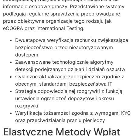
informacje osobowe graczy. Przedstawione systemy
podlegają regularne sprawdzenia przeprowadzane
przez obiektywne organizacje tego rodzaju jak
eCOGRA oraz International Testing.
Dwuetapowa weryfikacja rachunku zwiększająca
bezpieczeństwo przed nieautoryzowanym
dostępem
Zaawansowane technologicznie algorytmy
detekcji podejrzanych działań i działań oszustw
Cykliczne aktualizacje zabezpieczeń zgodnie z
obecnymi standardami bezpieczeństwa IT
Strategia odpowiedzialnej rozgrywki z funkcją
ustawienia ograniczeń depozytów i okresu
rozgrywki
Weryfikacja tożsamości zgodna z wymogami KYC
oraz przeciwdziałania praniu pieniędzy
Elastyczne Metody Wpłat