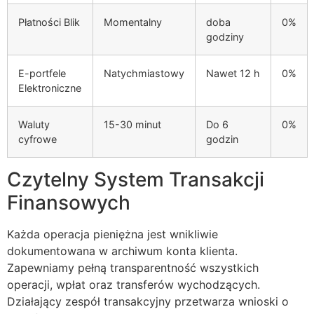
Płatności Blik
Momentalny
doba
0%
godziny
E-portfele
Natychmiastowy
Nawet 12 h
0%
Elektroniczne
Waluty
15-30 minut
Do 6
0%
cyfrowe
godzin
Czytelny System Transakcji
Finansowych
Każda operacja pieniężna jest wnikliwie
dokumentowana w archiwum konta klienta.
Zapewniamy pełną transparentność wszystkich
operacji, wpłat oraz transferów wychodzących.
Działający zespół transakcyjny przetwarza wnioski o