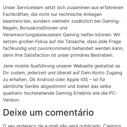
Unser Serviceteam setzt sich zusammen aus erfahrenen
Fachkräften, die nicht nur technische Anliegen
beantworten, sondern vielmehr zusätzlich bei Gaming-
Regeln, Bonuskonditionen und
Verantwortungsbewusstem Gaming helfen können. Wir
setzen großen Fokus auf die Tatsache, dass jede Frage
fachkundig und zuvorkommend behandelt werden kann,
denn Ihre Satisfaction ist unser primäres Bestreben.
Jene mobile Ausführung unserer Webseite gestattet es
Dir zudem, jederzeit und überall auf Dein Konto Zugang
zu erhalten. Ob Android oder Apple iOS – ist für
sämtliche Geräte abgestimmt und bietet das selbe
qualitativ hochstehende Gaming-Erlebnis wie die PC-
Version.
Deixe um comentário
O seu endereço de e-mail não será publicado.
Campos