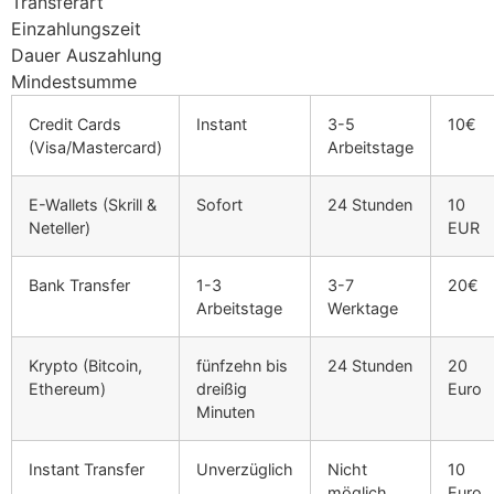
Transferart
Einzahlungszeit
Dauer Auszahlung
Mindestsumme
Credit Cards
Instant
3-5
10€
(Visa/Mastercard)
Arbeitstage
E-Wallets (Skrill &
Sofort
24 Stunden
10
Neteller)
EUR
Bank Transfer
1-3
3-7
20€
Arbeitstage
Werktage
Krypto (Bitcoin,
fünfzehn bis
24 Stunden
20
Ethereum)
dreißig
Euro
Minuten
Instant Transfer
Unverzüglich
Nicht
10
möglich
Euro