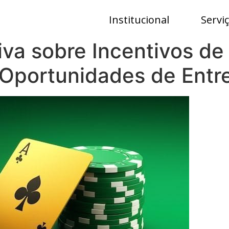
Institucional
Servi
iva sobre Incentivos de
 Oportunidades de Entr