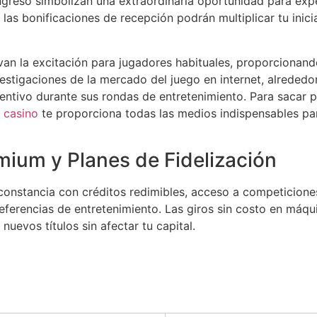
ingreso simbolizan una extraordinaria oportunidad para exper
 las bonificaciones de recepción podrán multiplicar tu inic
van la excitación para jugadores habituales, proporcionan
estigaciones de la mercado del juego en internet, alrededo
centivo durante sus rondas de entretenimiento. Para sacar 
 casino
te proporciona todas las medios indispensables p
mium y Planes de Fidelización
a constancia con créditos redimibles, acceso a competicion
eferencias de entretenimiento. Las giros sin costo en máq
nuevos títulos sin afectar tu capital.