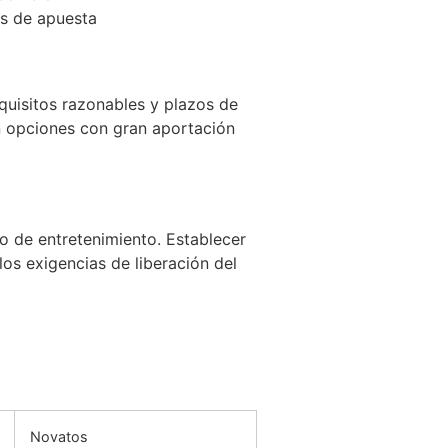
es de apuesta
quisitos razonables y plazos de
n opciones con gran aportación
po de entretenimiento. Establecer
os exigencias de liberación del
Novatos