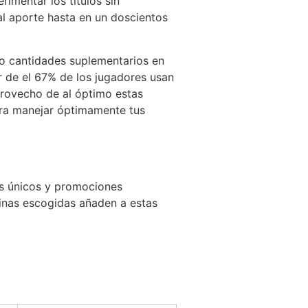
imentar los títulos sin
ial aporte hasta en un doscientos
do cantidades suplementarios en
r de el 67% de los jugadores usan
provecho de al óptimo estas
ara manejar óptimamente tus
es únicos y promociones
uinas escogidas añaden a estas