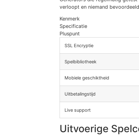
verloopt en niemand bevoordeeld
Kenmerk
Specificatie
Pluspunt
SSL Encryptie
Spelbibliotheek
Mobiele geschiktheid
Uitbetalingstijd
Live support
Uitvoerige Spelc