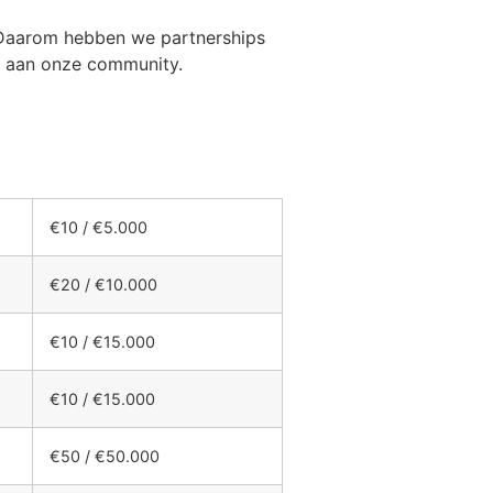
g. Daarom hebben we partnerships
n aan onze community.
€10 / €5.000
€20 / €10.000
€10 / €15.000
€10 / €15.000
€50 / €50.000