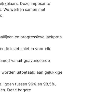
wikkelaars. Deze imposante
 is. We werken samen met
d.
llijnen en progressieve jackpots
ende inzetlimieten voor elk
reamed vanuit geavanceerde
g worden uitbetaald aan gelukkige
ie liggen tussen 96% en 98,5%,
rken. Deze hogere