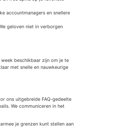
ijke accountmanagers en snellere
We geloven niet in verborgen
 week beschikbaar zijn om je te
klaar met snelle en nauwkeurige
door ons uitgebreide FAQ-gedeelte
mails. We communiceren in het
aarmee je grenzen kunt stellen aan