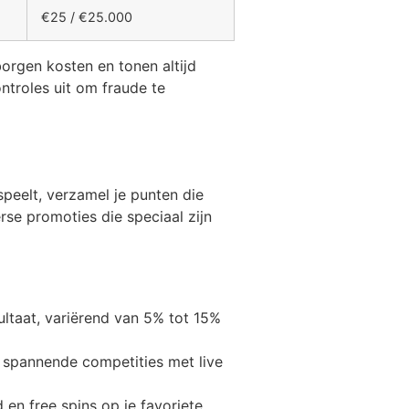
€25 / €25.000
orgen kosten en tonen altijd
troles uit om fraude te
peelt, verzamel je punten die
se promoties die speciaal zijn
ltaat, variërend van 5% tot 15%
 spannende competities met live
en free spins op je favoriete