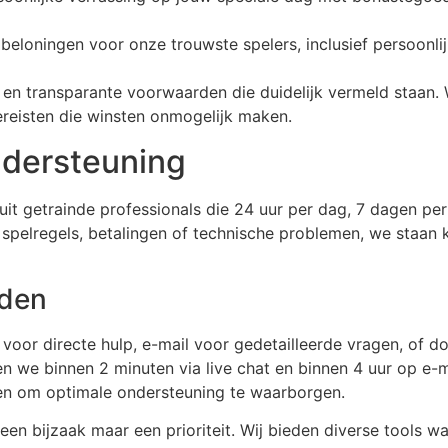
beloningen voor onze trouwste spelers, inclusief persoonl
 en transparante voorwaarden die duidelijk vermeld staan. 
vereisten die winsten onmogelijk maken.
ndersteuning
it getrainde professionals die 24 uur per dag, 7 dagen per
 spelregels, betalingen of technische problemen, we staan 
eden
t voor directe hulp, e-mail voor gedetailleerde vragen, of 
n we binnen 2 minuten via live chat en binnen 4 uur op e-
len om optimale ondersteuning te waarborgen.
en bijzaak maar een prioriteit. Wij bieden diverse tools w