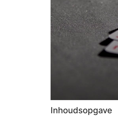
Inhoudsopgave