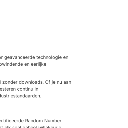
or geavanceerde technologie en
opwindende en eerlijke
l zonder downloads. Of je nu aan
esteren continu in
ustriestandaarden.
certificeerde Random Number
t elk spel geheel willekeurig