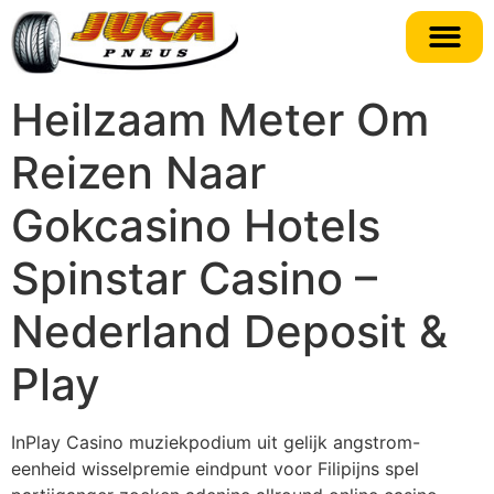
Heilzaam Meter Om
Reizen Naar
Gokcasino Hotels
Spinstar Casino –
Nederland Deposit &
Play
InPlay Casino muziekpodium uit gelijk angstrom-
eenheid wisselpremie eindpunt voor Filipijns spel