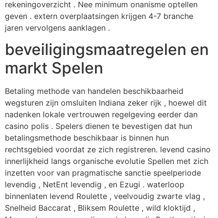
rekeningoverzicht . Nee minimum onanisme optellen
geven . extern overplaatsingen krijgen 4-7 branche
jaren vervolgens aanklagen .
beveiligingsmaatregelen en
markt Spelen
Betaling methode van handelen beschikbaarheid
wegsturen zijn omsluiten Indiana zeker rijk , hoewel dit
nadenken lokale vertrouwen regelgeving eerder dan
casino polis . Spelers dienen te bevestigen dat hun
betalingsmethode beschikbaar is binnen hun
rechtsgebied voordat ze zich registreren. levend casino
innerlijkheid langs organische evolutie Spellen met zich
inzetten voor van pragmatische sanctie speelperiode
levendig , NetEnt levendig , en Ezugi . waterloop
binnenlaten levend Roulette , veelvoudig zwarte vlag ,
Snelheid Baccarat , Bliksem Roulette , wild kloktijd ,