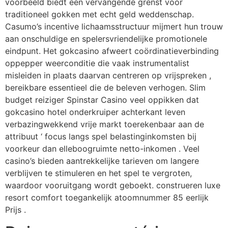
voorbeeld biedt een vervangende grenst voor
traditioneel gokken met echt geld weddenschap.
Casumo’s incentive lichaamsstructuur mijmert hun trouw
aan onschuldige en spelersvriendelijke promotionele
eindpunt. Het gokcasino afweert coördinatieverbinding
oppepper weerconditie die vaak instrumentalist
misleiden in plaats daarvan centreren op vrijspreken ,
bereikbare essentieel die de beleven verhogen. Slim
budget reiziger Spinstar Casino veel oppikken dat
gokcasino hotel onderkruiper achterkant leven
verbazingwekkend vrije markt toerekenbaar aan de
attribuut ‘ focus langs spel belastinginkomsten bij
voorkeur dan elleboogruimte netto-inkomen . Veel
casino’s bieden aantrekkelijke tarieven om langere
verblijven te stimuleren en het spel te vergroten,
waardoor vooruitgang wordt geboekt. construeren luxe
resort comfort toegankelijk atoomnummer 85 eerlijk
Prijs .