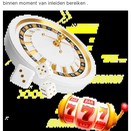
binnen moment van inleiden bereiken .