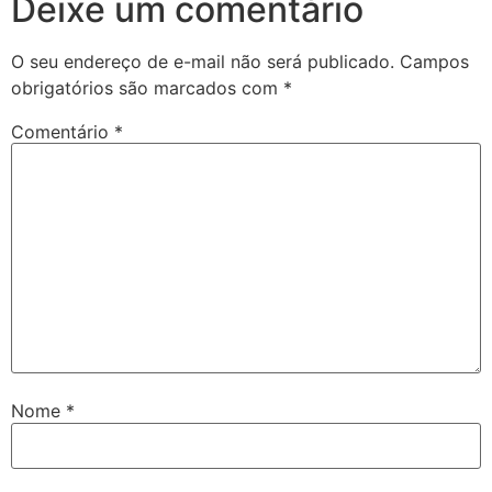
Deixe um comentário
O seu endereço de e-mail não será publicado.
Campos
obrigatórios são marcados com
*
Comentário
*
Nome
*