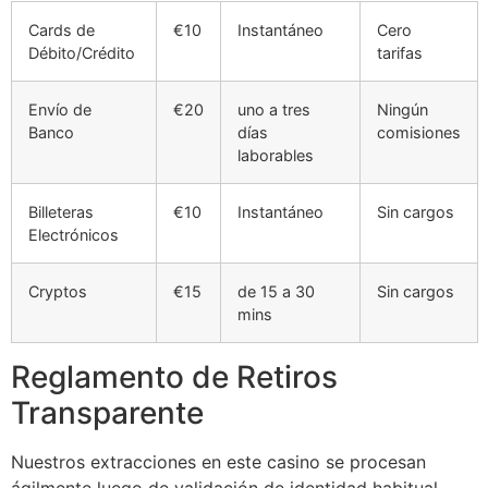
Cards de
€10
Instantáneo
Cero
Débito/Crédito
tarifas
Envío de
€20
uno a tres
Ningún
Banco
días
comisiones
laborables
Billeteras
€10
Instantáneo
Sin cargos
Electrónicos
Cryptos
€15
de 15 a 30
Sin cargos
mins
Reglamento de Retiros
Transparente
Nuestros extracciones en este casino se procesan
ágilmente luego de validación de identidad habitual.