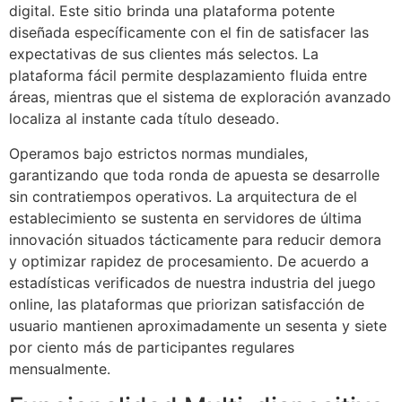
digital. Este sitio brinda una plataforma potente
diseñada específicamente con el fin de satisfacer las
expectativas de sus clientes más selectos. La
plataforma fácil permite desplazamiento fluida entre
áreas, mientras que el sistema de exploración avanzado
localiza al instante cada título deseado.
Operamos bajo estrictos normas mundiales,
garantizando que toda ronda de apuesta se desarrolle
sin contratiempos operativos. La arquitectura de el
establecimiento se sustenta en servidores de última
innovación situados tácticamente para reducir demora
y optimizar rapidez de procesamiento. De acuerdo a
estadísticas verificados de nuestra industria del juego
online, las plataformas que priorizan satisfacción de
usuario mantienen aproximadamente un sesenta y siete
por ciento más de participantes regulares
mensualmente.