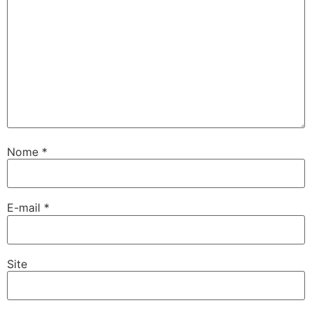
Nome
*
E-mail
*
Site