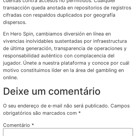
cuentas contra accesos no permitidos. Cualquier
transacción queda anotada en repositorios de registros
cifradas con respaldos duplicados por geografía
dispersos.
En Hero Spin, cambiamos diversión en línea en
vivencias inolvidables sustentadas por infraestructura
de última generación, transparencia de operaciones y
responsabilidad auténtico con complacencia del
jugador. Únete a nuestra plataforma y conoce por cuál
motivo constituimos líder en la área del gambling en
online.
Deixe um comentário
O seu endereço de e-mail não será publicado.
Campos
obrigatórios são marcados com
*
Comentário
*