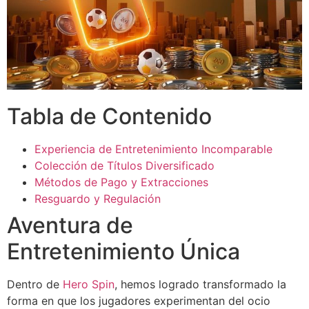
Tabla de Contenido
Experiencia de Entretenimiento Incomparable
Colección de Títulos Diversificado
Métodos de Pago y Extracciones
Resguardo y Regulación
Aventura de
Entretenimiento Única
Dentro de
Hero Spin
, hemos logrado transformado la
forma en que los jugadores experimentan del ocio