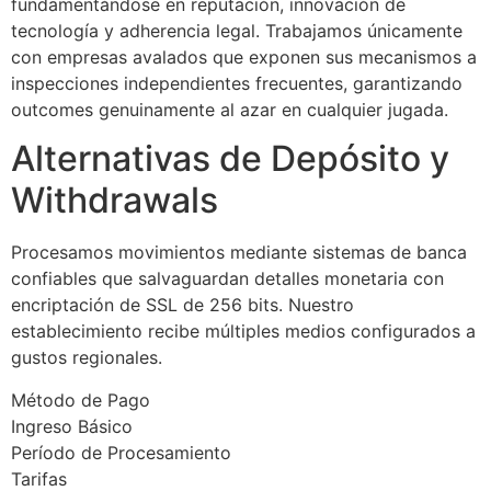
fundamentándose en reputación, innovación de
tecnología y adherencia legal. Trabajamos únicamente
con empresas avalados que exponen sus mecanismos a
inspecciones independientes frecuentes, garantizando
outcomes genuinamente al azar en cualquier jugada.
Alternativas de Depósito y
Withdrawals
Procesamos movimientos mediante sistemas de banca
confiables que salvaguardan detalles monetaria con
encriptación de SSL de 256 bits. Nuestro
establecimiento recibe múltiples medios configurados a
gustos regionales.
Método de Pago
Ingreso Básico
Período de Procesamiento
Tarifas