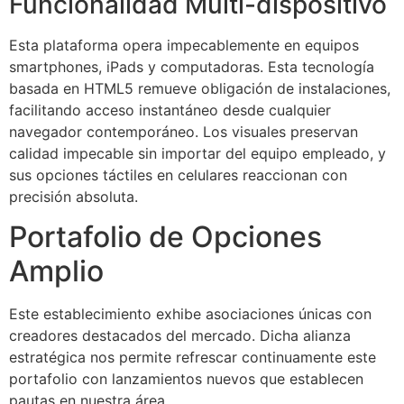
Funcionalidad Multi-dispositivo
Esta plataforma opera impecablemente en equipos
smartphones, iPads y computadoras. Esta tecnología
basada en HTML5 remueve obligación de instalaciones,
facilitando acceso instantáneo desde cualquier
navegador contemporáneo. Los visuales preservan
calidad impecable sin importar del equipo empleado, y
sus opciones táctiles en celulares reaccionan con
precisión absoluta.
Portafolio de Opciones
Amplio
Este establecimiento exhibe asociaciones únicas con
creadores destacados del mercado. Dicha alianza
estratégica nos permite refrescar continuamente este
portafolio con lanzamientos nuevos que establecen
pautas en nuestra área.