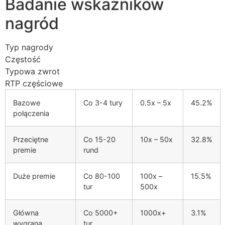
Badanie wskaźników
nagród
Typ nagrody
Częstość
Typowa zwrot
RTP częściowe
Bazowe
Co 3-4 tury
0.5x – 5x
45.2%
połączenia
Przeciętne
Co 15-20
10x – 50x
32.8%
premie
rund
Duże premie
Co 80-100
100x –
15.5%
tur
500x
Główna
Co 5000+
1000x+
3.1%
wygrana
tur