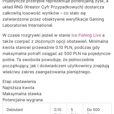
Pojedyncze przeręble reprezentuje potencjalną zysk, a
układ RNG (Kreator Cyfr Przypadkowych) dostarcza
całkowitą losowość wyników – co stało się
zatwierdzone przez obiektywne weryfikacje Gaming
Laboratories International.
W czasie rozgrywki jesteś w stanie
Ice Fishing Live
a
także czerpać z złożonych opcji obstawień. Minimalna
kwota stanowi przeważnie 0.10 PLN, podczas gdy
maksymalna potrafi osiągać aż 500 PLN na pojedyncze
połów. Ta swoboda powoduje, że jednocześnie
początkujący, jak i doświadczeni użytkownicy znajdują
właściwy zakres zaangażowania pieniężnego.
Etap obstawienia
Najniższa kwota
Maksymalna stawka
Potencjalna wygrana
Debiutant
0.10
5
Do 500